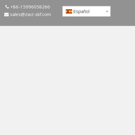
+86-15996058266

Español
sales@zwz-skf.com
