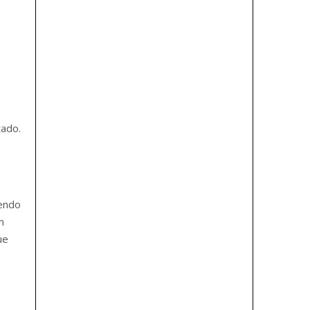
tado.
iendo
n
ue