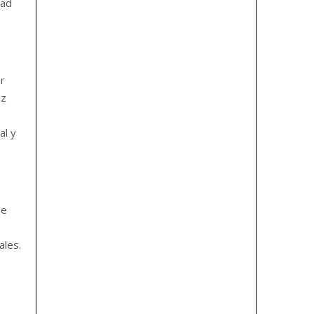
dad
or
ez
al y
de
ales.