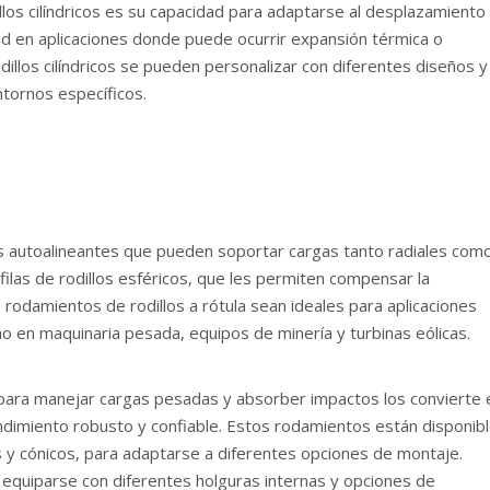
llos cilíndricos es su capacidad para adaptarse al desplazamiento
idad en aplicaciones donde puede ocurrir expansión térmica o
illos cilíndricos se pueden personalizar con diferentes diseños y
ntornos específicos.
s autoalineantes que pueden soportar cargas tanto radiales com
ilas de rodillos esféricos, que les permiten compensar la
s rodamientos de rodillos a rótula sean ideales para aplicaciones
omo en maquinaria pesada, equipos de minería y turbinas eólicas.
a para manejar cargas pesadas y absorber impactos los convierte 
ndimiento robusto y confiable. Estos rodamientos están disponib
icos y cónicos, para adaptarse a diferentes opciones de montaje.
 equiparse con diferentes holguras internas y opciones de