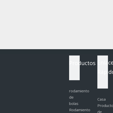
Productos
Enlac
Rápid
rodamiento
de
Casa
bolas
Product
Rodamiento
de