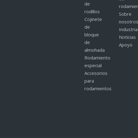
de
rodamie
rodillos
Sobre
Cojinete
nosotro
de
Industri
bloque
Noticias
de
Apoyo
almohada
Rodamiento
especial
Accesorios
para
rodamientos