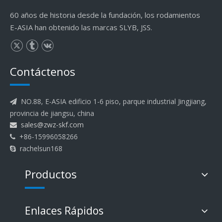
60 años de historia desde la fundación, los rodamientos
E-ASIA han obtenido las marcas SLYB, JSS.
Contáctenos
NO.88, E-ASIA edificio 1-6 piso, parque industrial Jingjiang,

provincia de jiangsu, china
sales@zwz-skf.com

+86-15996058266

rachelsun168

Productos
Enlaces Rápidos