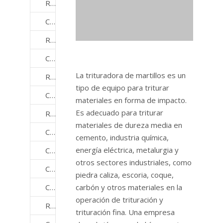
Rodamientos de compresores industriales
Cojinetes de máquina herramienta
Rodamientos para manejo de materiales
Cojinetes para industrias de dispositivos médicos
La trituradora de martillos es un
Rodamientos de maquinaria minera
tipo de equipo para triturar
Cojinetes para industrias de motocicletas
materiales en forma de impacto.
Es adecuado para triturar
Rodamientos para equipos de oficina
materiales de dureza media en
Cojinetes para maquinaria de fabricación de papel
cemento, industria química,
energía eléctrica, metalurgia y
Cojinetes para bombas y compresores
otros sectores industriales, como
Cojinetes de laminación
piedra caliza, escoria, coque,
Cojinetes para equipos de fabricación de semiconductores
carbón y otros materiales en la
operación de trituración y
Rodamientos de la industria del acero
trituración fina. Una empresa