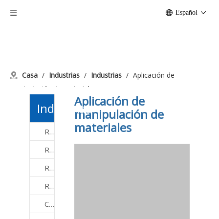
Español
Casa
/
Industrias
/
Industrias
/
Aplicación de
manipulación de materiales
Aplicación de
Industrias
manipulación de
materiales
Rodamientos Agrícolas
Rodamientos de maquinaria de construcción
Rodamientos de motores eléctricos
Rodamientos para Alimentos y Bebidas
Cojinetes de mástil de carretilla elevadora