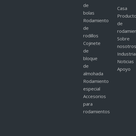
de
Casa
bolas
Product
Rodamiento
de
de
rodamie
rodillos
Sobre
Cojinete
nosotro
de
Industri
bloque
Noticias
de
Apoyo
almohada
Rodamiento
especial
Accesorios
para
rodamientos