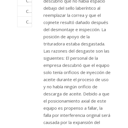
Cojinetes de rueda de camión
descubrió que no había espacio
debajo del sello laberíntico al
Cojinetes de criba vibratoria
reemplazar la correa y que el
Cojinetes de cubo de rueda
cojinete resultó dañado después
del desmontaje e inspección. La
posición de apoyo de la
trituradora estaba desgastada.
Las razones del desgaste son las
siguientes: El personal de la
empresa descubrió que el equipo
solo tenía orificios de inyección de
aceite durante el proceso de uso
y no había ningún orificio de
descarga de aceite. Debido a que
el posicionamiento axial de este
equipo es propenso a fallar, la
falla por interferencia original será
causada por la expansión del