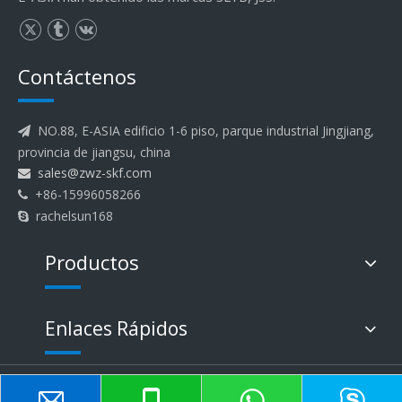
Contáctenos
NO.88, E-ASIA edificio 1-6 piso, parque industrial Jingjiang,

provincia de jiangsu, china
sales@zwz-skf.com

+86-15996058266

rachelsun168

Productos
Enlaces Rápidos
Derechos de autor ©
2023
E-ASIA Bearing Co.,Ltd.