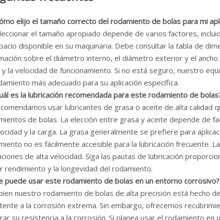
ómo elijo el tamaño correcto del rodamiento de bolas para mi apl
leccionar el tamaño apropiado depende de varios factores, incluid
pacio disponible en su maquinaria. Debe consultar la tabla de di
mación sobre el diámetro interno, el diámetro exterior y el ancho.
) y la velocidad de funcionamiento. Si no está seguro, nuestro equ
odamiento más adecuado para su aplicación específica.
Cuál es la lubricación recomendada para este rodamiento de bolas
ecomendamos usar lubricantes de grasa o aceite de alta calidad 
mientos de bolas. La elección entre grasa y aceite depende de f
locidad y la carga. La grasa generalmente se prefiere para aplic
iento no es fácilmente accesible para la lubricación frecuente. L
aciones de alta velocidad. Siga las pautas de lubricación proporc
r rendimiento y la longevidad del rodamiento.
Se puede usar este rodamiento de bolas en un entorno corrosivo?
 bien nuestro rodamiento de bolas de alta precisión está hecho d
stente a la corrosión extrema. Sin embargo, ofrecemos recubrimi
ar su resistencia a la corrosión. Si planea usar el rodamiento en