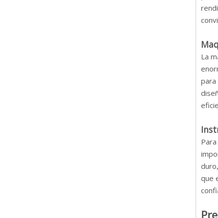
rend
conv
Maqu
La m
enor
para 
diseñ
efici
Inst
Para 
impor
duro,
que 
confi
Pre