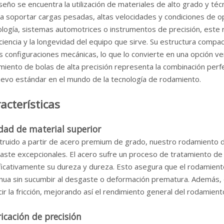
seño se encuentra la utilización de materiales de alto grado y t
a soportar cargas pesadas, altas velocidades y condiciones de op
ología, sistemas automotrices o instrumentos de precisión, este
iciencia y la longevidad del equipo que sirve. Su estructura compa
s configuraciones mecánicas, lo que lo convierte en una opción ver
iento de bolas de alta precisión representa la combinación perfe
uevo estándar en el mundo de la tecnología de rodamiento.
acterísticas
dad de material superior
ruido a partir de acero premium de grado, nuestro rodamiento de 
aste excepcionales. El acero sufre un proceso de tratamiento de 
ificativamente su dureza y dureza. Esto asegura que el rodamient
inua sin sucumbir al desgaste o deformación prematura. Además, e
ir la fricción, mejorando así el rendimiento general del rodamient
icación de precisión