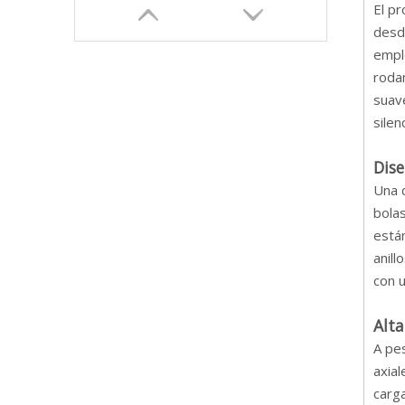
El p
desde
empl
roda
suave
silen
Dise
Una d
bolas
están
anill
con u
Alta
A pe
axial
carga