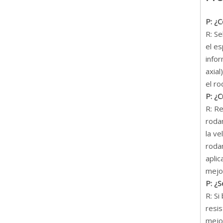
P: ¿C
R: Se
el es
infor
axial
el r
P: ¿
R: R
roda
la ve
rodam
aplic
mejo
P: ¿
R: Si
resi
mejor