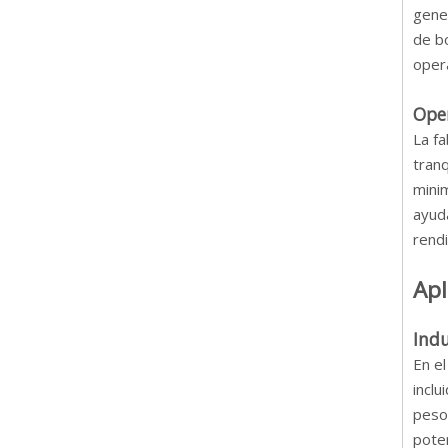
gener
de bo
opera
Oper
La fa
tranq
mini
ayuda
rendi
Apl
Ind
En e
inclu
peso 
poten