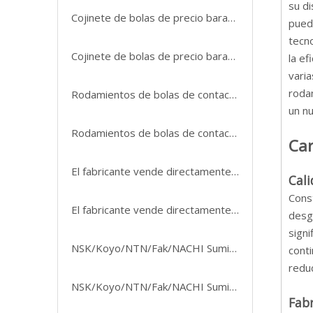
su di
Cojinete de bolas de precio barato Embrague de sobrerrevolucionado Cojinetes de una sola dirección
pued
tecn
Cojinete de bolas de precio barato Embrague de sobrerrevolucionado Cojinetes de una sola dirección
la ef
varia
rodam
Rodamientos de bolas de contacto de cuatro puntos Rodamientos de alta calidad y bajo precio fabricados en China QJ304N2MA QJ304TVP 20X52X15
un n
Rodamientos de bolas de contacto de cuatro puntos Rodamientos de alta calidad y bajo precio fabricados en China QJ304N2MA QJ304TVP 20X52X15
Car
El fabricante vende directamente rodamientos rígidos de bolas de acero inoxidable de alta precisión, resistentes a ácidos y álcalis
Cali
Const
El fabricante vende directamente rodamientos rígidos de bolas de acero inoxidable de alta precisión, resistentes a ácidos y álcalis
desg
sign
NSK/Koyo/NTN/Fak/NACHI Suministro de distribuidor Rodamiento de ranura profunda 6201 6203 6205 6207 6209 6211 para autopartes/maquinaria agrícola/repuestos
cont
reduc
NSK/Koyo/NTN/Fak/NACHI Suministro de distribuidor Rodamiento de ranura profunda 6201 6203 6205 6207 6209 6211 para autopartes/maquinaria agrícola/repuestos
Fabr