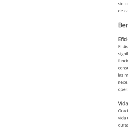
sin c
de c
Ben
Efic
El di
signi
func
consu
las 
nece
oper
Vida
Graci
vida 
dura