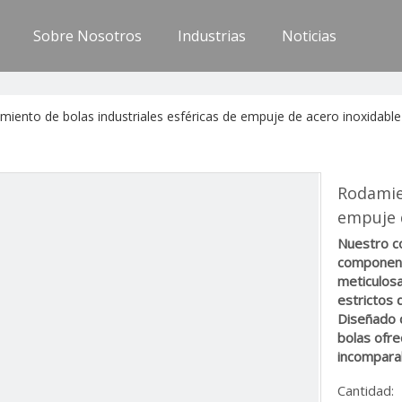
Sobre Nosotros
Industrias
Noticias
iento de bolas industriales esféricas de empuje de acero inoxidable
Rodamien
empuje 
Nuestro co
component
meticulosa
estrictos 
Diseñado 
bolas ofre
incompara
Cantidad: