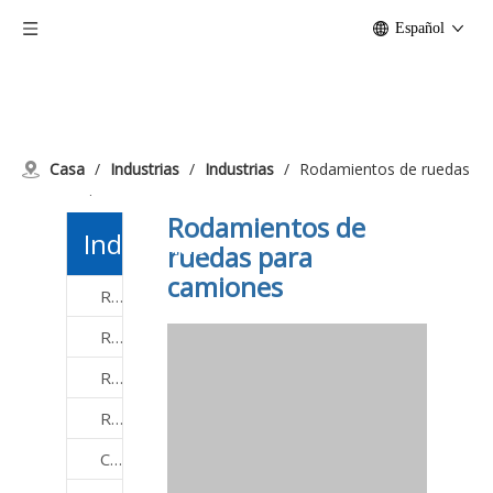
Español
Casa
/
Industrias
/
Industrias
/
Rodamientos de ruedas
para camiones
Rodamientos de
Industrias
ruedas para
camiones
Rodamientos Agrícolas
Rodamientos de maquinaria de construcción
Rodamientos de motores eléctricos
Rodamientos para Alimentos y Bebidas
Cojinetes de mástil de carretilla elevadora