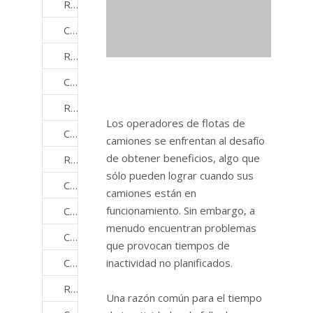
Rodamientos de compresores industriales
Cojinetes de máquina herramienta
Rodamientos para manejo de materiales
Cojinetes para industrias de dispositivos médicos
Rodamientos de maquinaria minera
Los operadores de flotas de
Cojinetes para industrias de motocicletas
camiones se enfrentan al desafío
de obtener beneficios, algo que
Rodamientos para equipos de oficina
sólo pueden lograr cuando sus
Cojinetes para maquinaria de fabricación de papel
camiones están en
funcionamiento. Sin embargo, a
Cojinetes para bombas y compresores
menudo encuentran problemas
Cojinetes de laminación
que provocan tiempos de
Cojinetes para equipos de fabricación de semiconductores
inactividad no planificados.
Rodamientos de la industria del acero
Una razón común para el tiempo