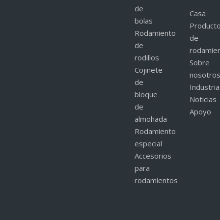
de
Casa
bolas
Product
Rodamiento
de
de
rodamie
rodillos
Sobre
Cojinete
nosotro
de
Industri
bloque
Noticias
de
Apoyo
almohada
Rodamiento
especial
Accesorios
para
rodamientos