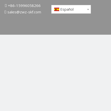
+86-15996058266

Español
sales@zwz-skf.com
