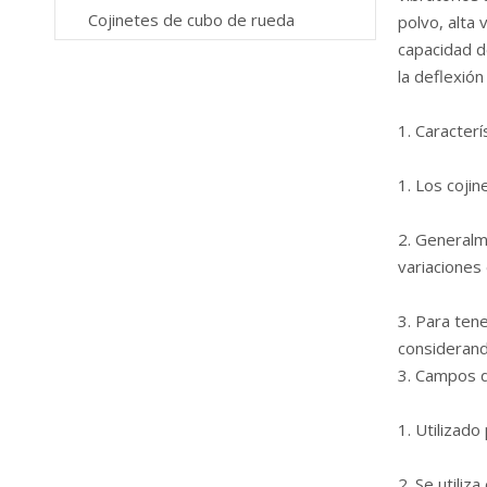
Cojinetes de cubo de rueda
polvo, alta
capacidad de
la deflexión
1. Caracterí
1. Los cojin
2. Generalme
variaciones
3. Para ten
considerand
3. Campos d
1. Utilizado
2. Se utili