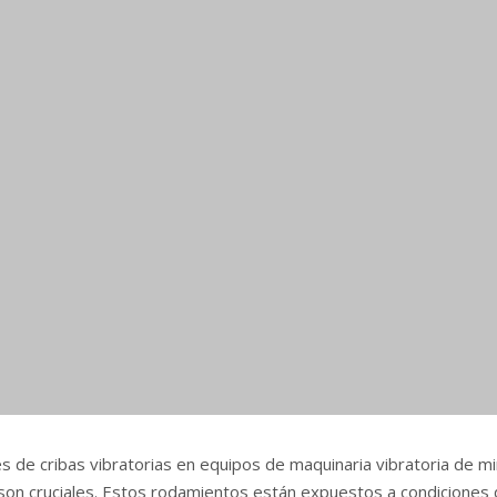
es de cribas vibratorias en equipos de maquinaria vibratoria de m
 son cruciales. Estos rodamientos están expuestos a condiciones d