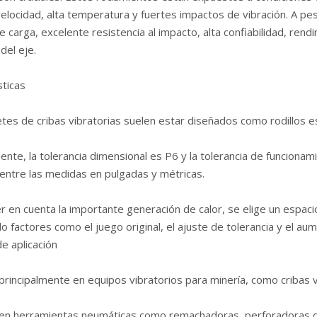
 velocidad, alta temperatura y fuertes impactos de vibración. A p
 carga, excelente resistencia al impacto, alta confiabilidad, rend
 del eje.
sticas
etes de cribas vibratorias suelen estar diseñados como rodillos esf
nte, la tolerancia dimensional es P6 y la tolerancia de funcionam
 entre las medidas en pulgadas y métricas.
er en cuenta la importante generación de calor, se elige un espaci
o factores como el juego original, el ajuste de tolerancia y el a
e aplicación
 principalmente en equipos vibratorios para minería, como cribas 
za en herramientas neumáticas como remachadoras, perforadoras d