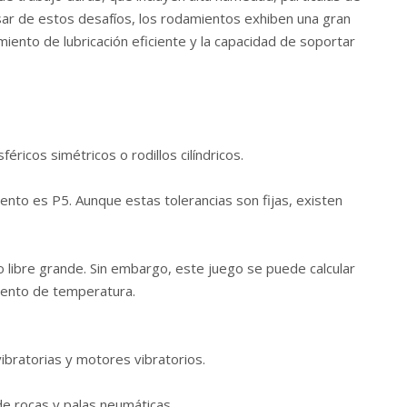
esar de estos desafíos, los rodamientos exhiben una gran
imiento de lubricación eficiente y la capacidad de soportar
éricos simétricos o rodillos cilíndricos.
iento es P5. Aunque estas tolerancias son fijas, existen
o libre grande. Sin embargo, este juego se puede calcular
umento de temperatura.
vibratorias y motores vibratorios.
e rocas y palas neumáticas.