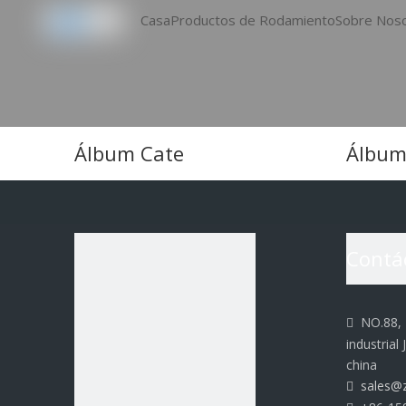
Casa
Productos de Rodamiento
Sobre Nos
Álbum Cate
Álbu
Contá
NO.88, E

industrial 
china
sales@z
