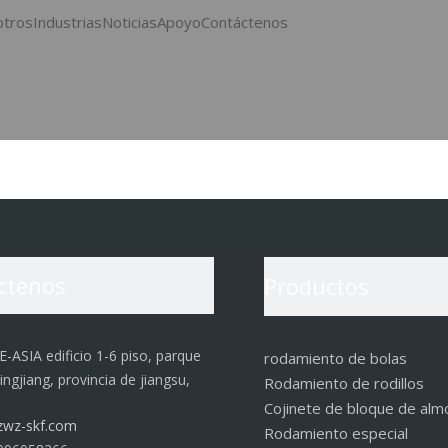
otros
Industrias
Noticias
Apoyo
Contáctenos
m
ctenos
Productos
-ASIA edificio 1-6 piso, parque
rodamiento de bolas
Jingjiang, provincia de jiangsu,
Rodamiento de rodillos
Cojinete de bloque de al
wz-skf.com
Rodamiento especial