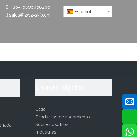
+86-15996058266

Español
sales@zwz-skf.com

Enlaces Rápidos
Casa
Productos de rodamiento
Sobre nosotros
mohada
Industrias