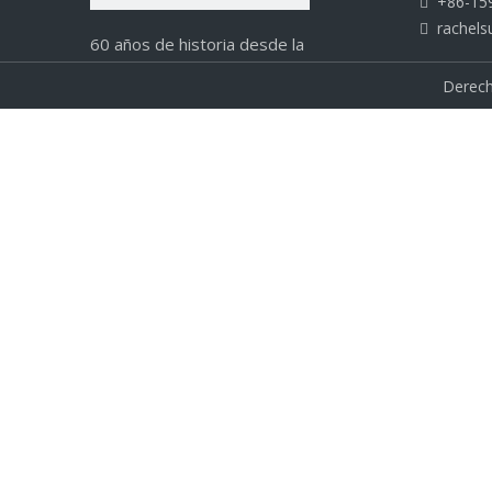
+86-15

rachels

60 años de historia desde la
fundación, los rodamientos E-ASIA
Derech
han obtenido las marcas SLYB, JSS.