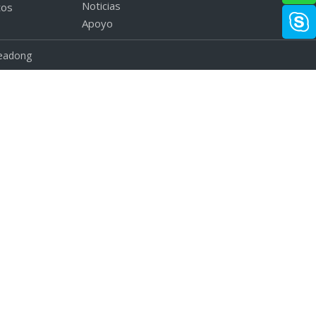
Noticias
tos
Apoyo
eadong