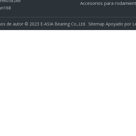
996058266
Accesorios para rodamien
un168
os de autor ©
2023
E-ASIA Bearing Co.,Ltd.
Sitemap
Apoyado por
L