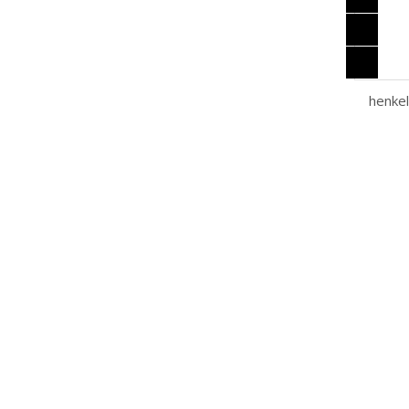
henkel 
armario
AA3951
20HP 
415 567
680 6
henkel
tornill