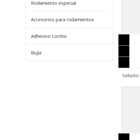
Rodamiento especial
Accesorios para rodamientos
Adhesivo Loctite
Bujía
Sellador
de sil
silico
FM30 
SI59
materi
br