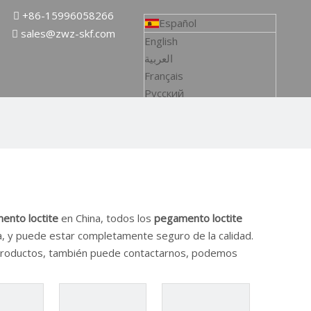
+86-15996058266

Español
sales@zwz-skf.com

English
العربية
Français
Pусский
Italiano
Tiếng Việt
ไทย
Bahasa indonesia
Қазақша
svenska
ento loctite
en China, todos los
pegamento loctite
ia, y puede estar completamente seguro de la calidad.
 productos, también puede contactarnos, podemos