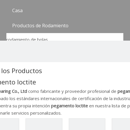
Casa
Productos de Rodamiento
rodamiento de bolas
Rodamiento rígido de bolas
Rodamiento de bolas de contacto de cuatro puntos
Cojinete de bolas grande
rodamiento de bolas montado
 los Productos
Rodamiento de bolas de nailon
ento loctite
Rodamiento de bolas autoalineable
Cojinete de bolas pequeñas
aring Co., Ltd
como fabricante y proveedor profesional de
pegam
Rodamiento de bolas de acero inoxidable
ado los estándares internacionales de certificación de la industr
Cojinete de bolas de empuje
uentra su propia intención
pegamento loctite
en nuestra lista de
Rodamiento de rodillos
narle servicios personalizados.
Manguito adaptador
Rodamiento de rodillos cilíndricos