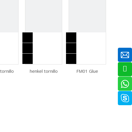
tornillo
henkel tornillo
FM01 Glue
adhesivo
armario adhesivo
adhesivo de
 401 406
AA3951 272 401
secado
 567 515
406 480 415 567
instantáneo de
638 648,
515 326 680 638
uso instantáneo
 henkel
648, henkel
de alta
 armario
henkel tornillo
temperatura
armario