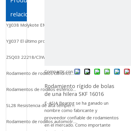
Productos
relacionados
YJJ038 Molykote EM-30L GRase para piezas de plástico
YJJ037 El último producto de rodamiento aislado 6316 M/C3VL0241 de gran venta
ZSQ03 22218/C3W33 Rodamientos de rodillos esféricos de alta calidad
Compartir con:
Rodamiento de rodillos cilíndricos de alta calidad vendedor caliente ZSQ02 NJ309E
Rodamiento rígido de bolas
Rodamientos de rodillos esféricos 22213 Segunda serie con orificio cónico
de una hilera SKF 16016
E-ASIA Bearing se ha ganado un
SL28 Resistencia de alta temperatura Rodamiento de rodillo cónico ultra silencioso
nombre como fabricante y
proveedor confiable de rodamientos
Rodamiento de rodillos automotrices de acero cromado cónico
en el mercado. Como importante