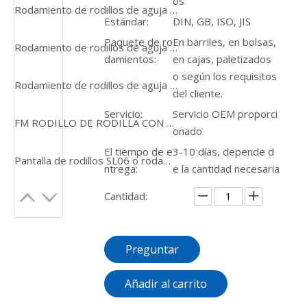
os
Rodamiento de rodillos de aguja partido del acero inoxidable de la jaula de la manera K30X46X28 YJJ008 uno
Estándar:
DIN, GB, ISO, JIS
Paquete de ro
En barriles, en bolsas,
Rodamiento de rodillos de aguja caliente del conjunto K45x50x17 de la jaula de la venta YJJ014
damientos:
en cajas, paletizados
o según los requisitos
Rodamiento de rodillos de aguja del fabricante de los conjuntos de jaula YJJ015 K12*15*8
del cliente.
Servicio:
Servicio OEM proporci
FM RODILLO DE RODILLA CON CONPACIA PARA CAMIÓN O AUTO CAR URB URB RODAMIENTO DE ROLERA SPHERICAL 22220EK 22226
onado
El tiempo de e
3-10 días, depende d
Pantalla de rodillos SL06 o rodamiento de bolas autoalineador de bomba sumergida
ntrega:
e la cantidad necesaria
Cantidad:
Preguntar
Añadir al carrito