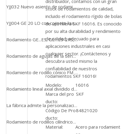
distribuidor, contamos con un gran
YJJ032 Nuevo asiento de rodamiento agrícola con sello FKL LSQFR309-2TB.HT
stock de rodamientos de calidad,
incluido el rodamiento rígido de bolas
YJJ004 GE 20 LO con cojinete liso esférico de ranura de aceite
de una hilera SKF 16016. Es conocido
por su alta durabilidad y rendimiento
de calidad, adecuado para
Rodamiento GE...ES, GE…ES-2RS, GEZ…ES, GEZ utilizado en la fábrica del molino
aplicaciones industriales en casi
cualquier sector. ¡Contáctenos y
Rodamiento de agujas de la serie Krve del seguidor de leva del rodillo de pista SL20 Kr 30
descubra usted mismo la
confiabilidad de nuestros
Rodamiento de rodillo cónico FM 44143/44348 Uso de cojinete estándar Timkeen para piezas automáticas/piezas del motor
rodamientos SKF 16016!
Modelo:
16016
Rodamiento lineal axial dividido de plano de presión YJJ009
Marca del pro
SKF
ducto:
La fábrica admite la personalización de rodamientos de rodillos cónicos según dibujos o modelos
Código De Pro
84821020
ducto:
Rodamiento de rodillos cilíndricos rectos TMB NU202 de gran venta
Material:
Acero para rodamient