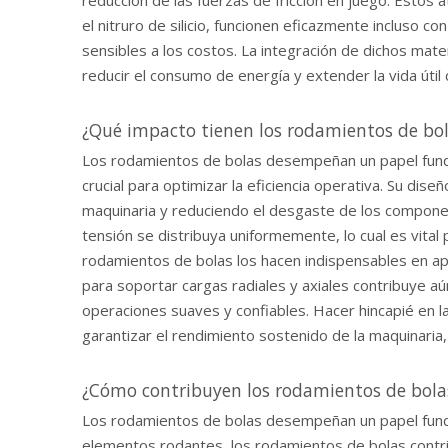
reducción de las fuerzas de fricción en juego. Esto
el nitruro de silicio, funcionen eficazmente incluso 
sensibles a los costos. La integración de dichos mate
reducir el consumo de energía y extender la vida úti
¿Qué impacto tienen los rodamientos de bol
Los rodamientos de bolas desempeñan un papel fundamen
crucial para optimizar la eficiencia operativa. Su dis
maquinaria y reduciendo el desgaste de los component
tensión se distribuya uniformemente, lo cual es vital 
rodamientos de bolas los hacen indispensables en apl
para soportar cargas radiales y axiales contribuye a
operaciones suaves y confiables. Hacer hincapié en l
garantizar el rendimiento sostenido de la maquinaria,
¿Cómo contribuyen los rodamientos de bolas
Los rodamientos de bolas desempeñan un papel fundame
elementos rodantes, los rodamientos de bolas contr