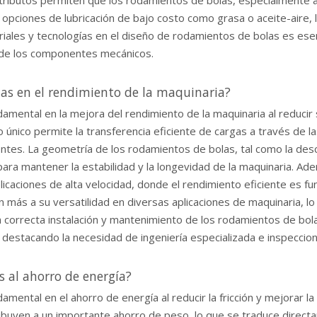
s atributos permiten que los rodamientos de bolas, especialmente
con opciones de lubricación de bajo costo como grasa o aceite-aire,
riales y tecnologías en el diseño de rodamientos de bolas es esen
l de los componentes mecánicos.
as en el rendimiento de la maquinaria?
tal en la mejora del rendimiento de la maquinaria al reducir sign
eño único permite la transferencia eficiente de cargas a través de 
es. La geometría de los rodamientos de bolas, tal como la describ
para mantener la estabilidad y la longevidad de la maquinaria. Adem
icaciones de alta velocidad, donde el rendimiento eficiente es f
ún más a su versatilidad en diversas aplicaciones de maquinaria, 
a correcta instalación y mantenimiento de los rodamientos de bol
 destacando la necesidad de ingeniería especializada e inspeccione
 al ahorro de energía?
ntal en el ahorro de energía al reducir la fricción y mejorar la 
ibuyen a un importante ahorro de peso, lo que se traduce direct