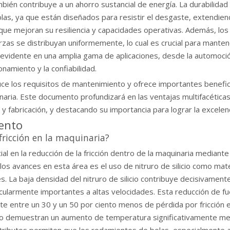
bién contribuye a un ahorro sustancial de energía. La durabilid
, ya que están diseñados para resistir el desgaste, extendiendo
que mejoran su resiliencia y capacidades operativas. Además, lo
uerzas se distribuyan uniformemente, lo cual es crucial para mante
s evidente en una amplia gama de aplicaciones, desde la automoci
onamiento y la confiabilidad.
ce los requisitos de mantenimiento y ofrece importantes benefic
uinaria. Este documento profundizará en las ventajas multifacétic
fabricación, y destacando su importancia para lograr la excelenci
iento
fricción en la maquinaria?
en la reducción de la fricción dentro de la maquinaria mediante l
 los avances en esta área es el uso de nitruro de silicio como ma
. La baja densidad del nitruro de silicio contribuye decisivament
icularmente importantes a altas velocidades. Esta reducción de fu
 entre un 30 y un 50 por ciento menos de pérdida por fricción
io demuestran un aumento de temperatura significativamente meno