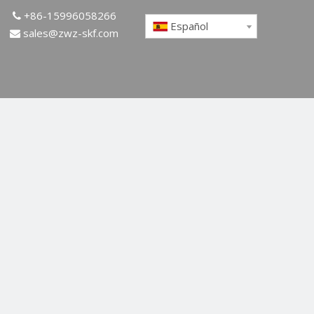
+86-15996058266

Español
sales@zwz-skf.com
