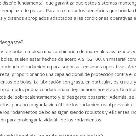
 diseño fundamental, que garantiza que estos sistemas mantengan
reemplazo de piezas. Para maximizar los beneficios que brindan l
s y diseños apropiados adaptados a las condiciones operativas es
 desgaste?
tos de bolas emplean una combinación de materiales avanzados y t
bolas, suelen estar hechos de acero AISI 52100, un material conoc
capacidad del rodamiento para soportar tensiones operativas. Adem
ureza, proporcionando una capa adicional de protección contra el 
ntos de bolas; La lubricación con grasa, en particular, es crucial 
 otro modo, podría conducir a una degradación acelerada. Una lubr
entos del sobrecalentamiento y el desgaste posterior. Además, se
ellos, para prolongar la vida útil de los rodamientos al prevenir 
los rodamientos de bolas sigan siendo robustos y eficientes inclu
ión para prolongar la vida útil de los rodamientos.