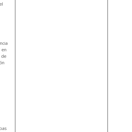
el
ncia
l en
n de
ión
ebas