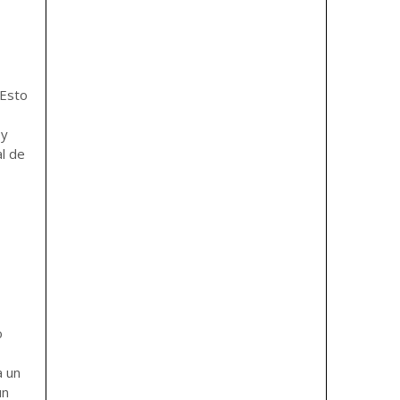
 Esto
 y
al de
o
a un
ún