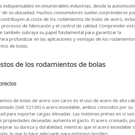
indispensables en innumerables industrias, desde la automoción
esar de su ubicuidad, muchos consumidores suelen sorprenderse po
 contribuyen al coste de los rodamientos de bolas de acero, inclui
os procesos de fabricación y el control de calidad. Comprender est
ue también subraya su papel fundamental para garantizar la
 Para profundizar en las aplicaciones y ventajas de los rodamiento
ntos de bolas
.
costos de los rodamientos de bolas
precios
entos de bolas de acero son caros es el uso de acero de alta cali
romado (SAE 52100) o acero inoxidable, ambos conocidos por su
dad para soportar cargas elevadas. Las materias primas en sí son
las propiedades deseadas aumenta el gasto. El acero cromado, po
orar su dureza y durabilidad, mientras que el acero inoxidable 
osión, lo que lo hace adecuado para entornos hostiles.