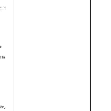
 que
s
 la
ión,