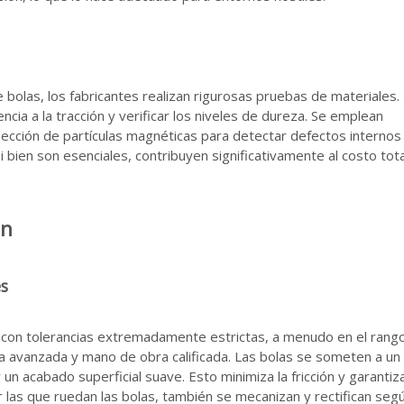
e bolas, los fabricantes realizan rigurosas pruebas de materiales.
ncia a la tracción y verificar los niveles de dureza. Se emplean
ección de partículas magnéticas para detectar defectos internos
i bien son esenciales, contribuyen significativamente al costo tot
ón
es
con tolerancias extremadamente estrictas, a menudo en el rang
ia avanzada y mano de obra calificada. Las bolas se someten a un
n acabado superficial suave. Esto minimiza la fricción y garantiz
or las que ruedan las bolas, también se mecanizan y rectifican seg