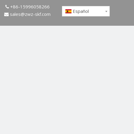
+86-15996058266

Español
sales@zwz-skf.com
