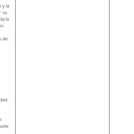
 y la
r su
da la
os
s de
dad.
r
suele