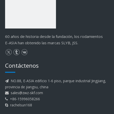
60 años de historia desde la fundación, los rodamientos
E-ASIA han obtenido las marcas SLYB, JSS.
Contáctenos
NO.88, E-ASIA edificio 1-6 piso, parque industrial Jingjiang,

provincia de jiangsu, china
sales@zwz-skf.com

+86-15996058266

rachelsun168
