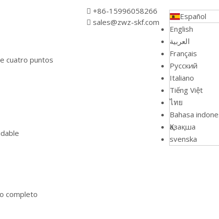
+86-15996058266

Español
sales@zwz-skf.com

English
العربية
Français
e cuatro puntos
Pусский
Italiano
Tiếng Việt
ไทย
Bahasa indone
Қазақша
idable
svenska
to completo