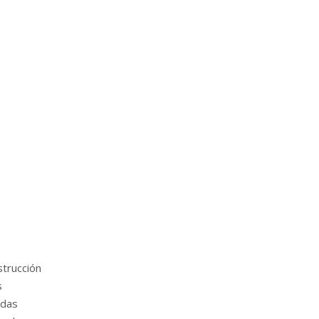
trucción
s
idas