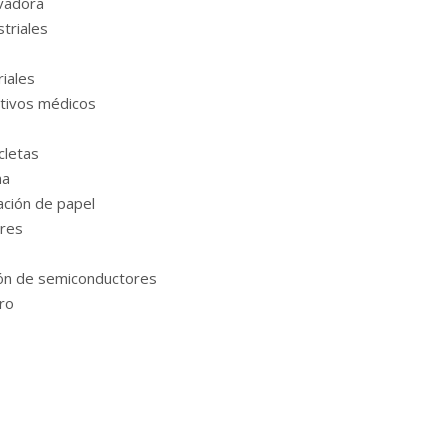
evadora
triales
iales
itivos médicos
cletas
na
ación de papel
res
ión de semiconductores
ro