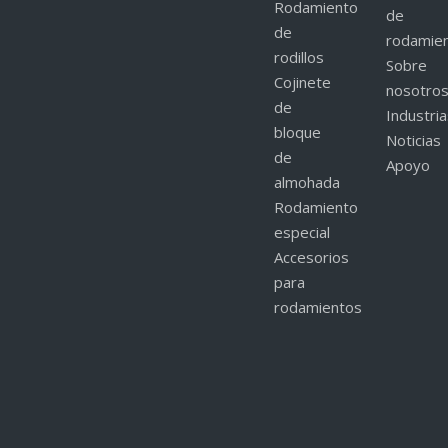
Rodamiento
de
de
rodamie
rodillos
Sobre
Cojinete
nosotro
de
Industri
bloque
Noticias
de
Apoyo
almohada
Rodamiento
especial
Accesorios
para
rodamientos