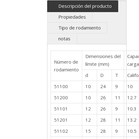
Descripción del producto
Propiedades
Tipo de rodamiento
notas
Dimensiones del
Capa
Número de
límite (mm)
carga
rodamiento
d
D
T
Califo
51100
10
24
9
10
51200
10
26
11
12.7
51101
12
26
9
10.3
51201
12
28
11
13.2
51102
15
28
9
10.5