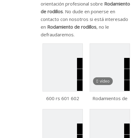
orientación profesional sobre
Rodamiento
de rodillos
. No dude en ponerse en
contacto con nosotros si está interesado
en
Rodamiento de rodillos
, no le
defraudaremos.
vídeo
600 rs 601 602
Rodamientos de
605 624 625 625z
rodillos cónicos
626 627 628 672
serie métrica
681 681xzz
rodamiento