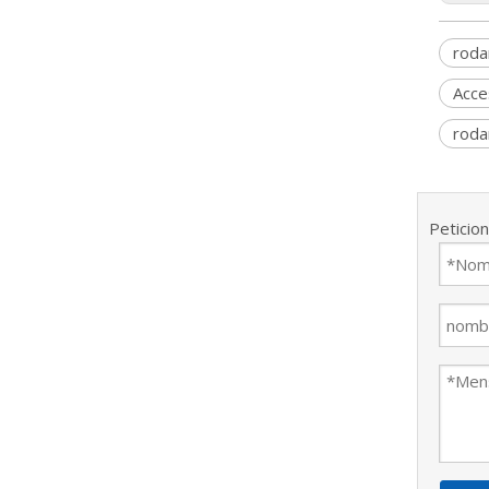
roda
Acce
roda
Peticio