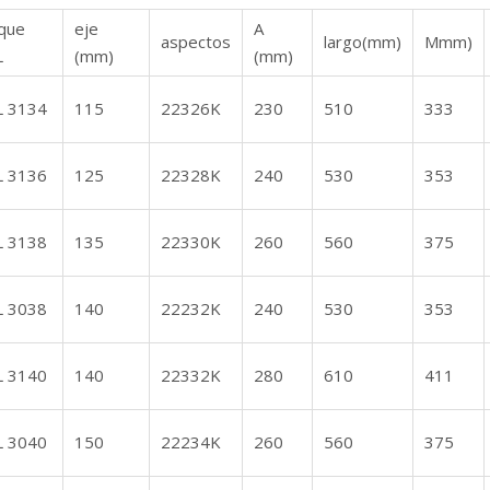
que
eje
A
aspectos
largo(mm)
Mmm)
L
(mm)
(mm)
L 3134
115
22326K
230
510
333
L 3136
125
22328K
240
530
353
L 3138
135
22330K
260
560
375
L 3038
140
22232K
240
530
353
L 3140
140
22332K
280
610
411
L 3040
150
22234K
260
560
375