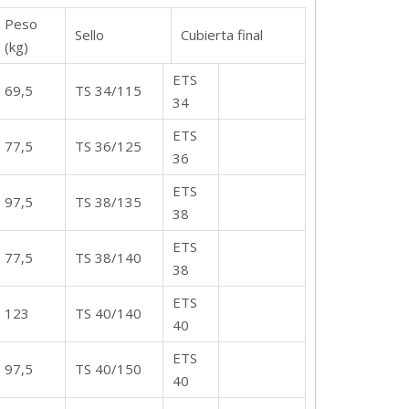
Peso
Sello
Cubierta final
(kg)
ETS
69,5
TS 34/115
34
ETS
77,5
TS 36/125
36
ETS
97,5
TS 38/135
38
ETS
77,5
TS 38/140
38
ETS
123
TS 40/140
40
ETS
97,5
TS 40/150
40