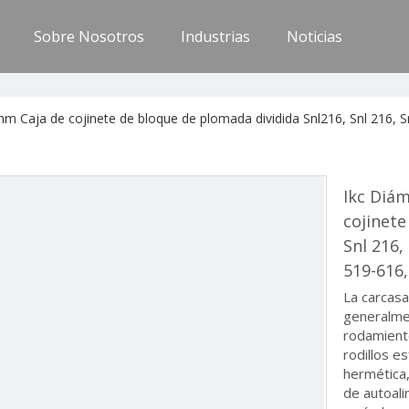
Sobre Nosotros
Industrias
Noticias
m Caja de cojinete de bloque de plomada dividida Snl216, Snl 216, S
Ikc Diá
cojinete
Snl 216,
519-616,
La carcasa
generalme
rodamiento
rodillos e
hermética,
de autoali