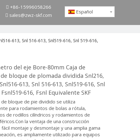
+86-15996058266

Español
sales@zwz-skf.com

nl516-613, Snl 516-613, Snl519-616, Snl 519-616,
metro del eje Bore-80mm Caja de
 de bloque de plomada dividida Snl216,
 Snl516-613, Snl 516-613, Snl519-616, Snl
 Fsnl519-616, Fsnl Equivalente SKF
 de bloque de pie dividido se utiliza
nte para rodamientos de bolas a rótula,
s de rodillos cilíndricos y rodamientos de
sféricos.Con la ventaja de una construcción
 fácil montaje y desmontaje y una amplia gama
neación, es ampliamente utilizado para equipos