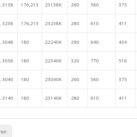
L 3138
176,213
23138K
260
560
375
L 3238
176,213
23238K
280
610
411
L 3048
180
22240K
290
640
434
L 3056
180
22340K
320
770
516
L 3040
180
23040K
260
560
375
L 3140
180
23140K
280
610
411
ior: