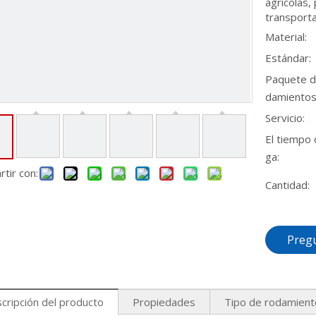
agrícolas,
transport
Material:
Estándar:
Paquete d
damientos
Servicio:
El tiempo 
ga:
tir con:
Cantidad:
Preg
cripción del producto
Propiedades
Tipo de rodamient