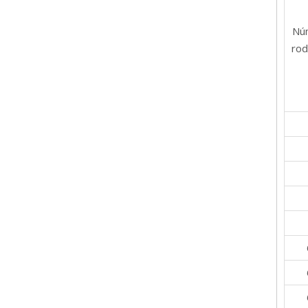
Nú
rod