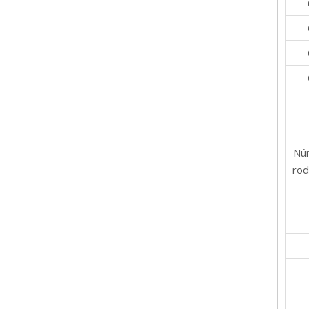
Nú
rod