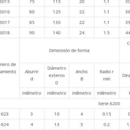
6015
75
115
20
1.1
30
6016
80
125
22
1.1
36
6017
85
130
22
1.1
39
6018
90
140
24
1.5
44
C
Dimensión de forma
mero de
Diámetro
amiento
Aburrir
Ancho
Radio r
externo
Din
d
B
min
D
milímetro
milímetro
milímetro
milímetro
Serie 6200
623
3
10
4
0.15
0
624
4
13
5
0.2
1