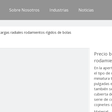
Sobre Nosotros
Industrias
Noticias
cargas radiales rodamientos rígidos de bolas
Precio b
rodamie
En la aper
el tipo de
miniatura t
pulgadas e
también se
cubierta d
serie de c
cojinetes 
Material: