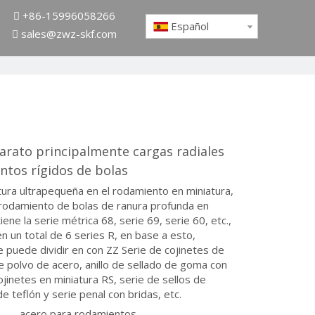
+86-15996058266

Español
sales@zwz-skf.com

arato principalmente cargas radiales
ntos rígidos de bolas
tura ultrapequeña en el rodamiento en miniatura,
 rodamiento de bolas de ranura profunda en
iene la serie métrica 68, serie 69, serie 60, etc.,
n un total de 6 series R, en base a esto,
 puede dividir en con ZZ Serie de cojinetes de
e polvo de acero, anillo de sellado de goma con
ojinetes en miniatura RS, serie de sellos de
de teflón y serie penal con bridas, etc.
acero para rodamientos