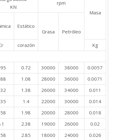
rpm
KN
Masa
ámica
Estático
Grasa
Petróleo
Cr
corazón
Kg
.95
0.72
30000
38000
0.0057
.88
1.08
28000
36000
0.0071
.32
1.38
26000
34000
0.011
.35
1.4
22000
30000
0.014
.58
1.98
20000
28000
0.018
.1
2.38
19000
26000
0.02
.58
2.85
18000
24000
0.026