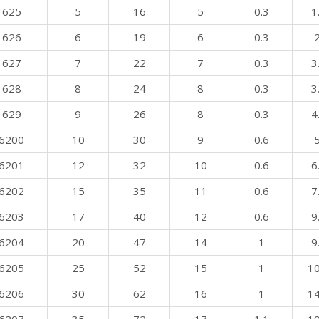
625
5
16
5
0.3
1
626
6
19
6
0.3
2
627
7
22
7
0.3
3
628
8
24
8
0.3
3
629
9
26
8
0.3
4
6200
10
30
9
0.6
5
6201
12
32
10
0.6
6
6202
15
35
11
0.6
7
6203
17
40
12
0.6
9
6204
20
47
14
1
9
6205
25
52
15
1
10
6206
30
62
16
1
14