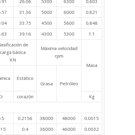
.91
26.06
5300
6300
0.603
.57
31.36
5000
6000
0.821
.04
33.75
4500
5600
0.848
.63
39.16
4300
5300
1.1
lasificación de
Máxima velocidad
carga básica
rpm
KN
Masa
ámica
Estático
Grasa
Petróleo
Cr
corazón
Kg
.5
0.2156
38000
48000
0.0015
.15
0.4
36000
46000
0.0032