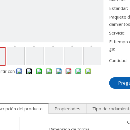
Estándar:
Paquete d
damientos
Servicio:
El tiempo 
ga:
Cantidad:
tir con:
Preg
cripción del producto
Propiedades
Tipo de rodamient
C
Dimensión de forma