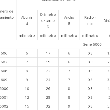
mero de
Diámetro
amiento
Aburrir
Ancho
Radio r
externo
Din
d
B
min
D
milímetro
milímetro
milímetro
milímetro
Serie 6000
606
6
17
6
0.3
1
607
7
19
6
0.3
2
608
8
22
7
0.3
3
609
9
24
7
0.3
3
6000
10
26
8
0.3
4
6001
12
28
8
0.3
5
6002
15
32
9
0.3
5