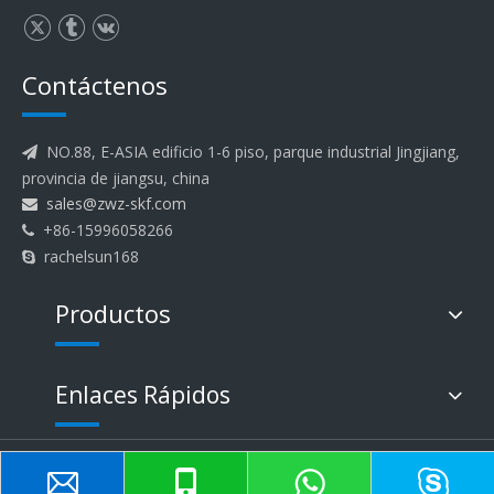
Contáctenos
NO.88, E-ASIA edificio 1-6 piso, parque industrial Jingjiang,

provincia de jiangsu, china
sales@zwz-skf.com

+86-15996058266

rachelsun168

Productos
Enlaces Rápidos
Derechos de autor ©
2023
E-ASIA Bearing
Co.,Ltd.
Sitemap
Apoyado por
Leadong