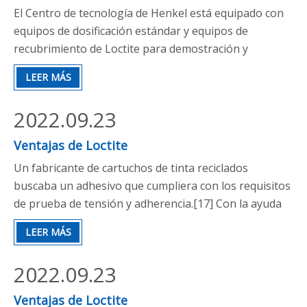
El Centro de tecnología de Henkel está equipado con
equipos de dosificación estándar y equipos de
recubrimiento de Loctite para demostración y
prueba.Estos dispositivos dosificadores pueden
LEER MÁS
reducir el consumo de adhesivos y selladores y ayudar
a mejorar la eficiencia de la línea de producción,
2022.09.23
ayudando a los clientes a ahorrar costos.
Ventajas de Loctite
Un fabricante de cartuchos de tinta reciclados
buscaba un adhesivo que cumpliera con los requisitos
de prueba de tensión y adherencia.[17] Con la ayuda
de los expertos en soluciones de ingeniería de Loctite,
LEER MÁS
el equipo del fabricante rediseñó el proceso de
ensamblaje para comenzar recubriendo los
2022.09.23
componentes ABS con el acelerador Loctite
770.Luego, se utilizó el robot de escritorio Loctite
Ventajas de Loctite