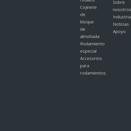
Sobre
Cojinete
nosotro
de
Industri
bloque
Noticias
de
Apoyo
almohada
Rodamiento
especial
Accesorios
para
rodamientos