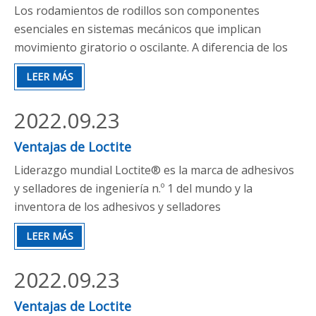
Los rodamientos de rodillos son componentes
esenciales en sistemas mecánicos que implican
movimiento giratorio o oscilante. A diferencia de los
rodamientos de bolas, que usan elementos de
LEER MÁS
rodamiento esféricos, los rodamientos de rodillos
utilizan rodillos cilíndricos, cónicos o en forma de
2022.09.23
aguja para transportar cargas y reducen la fricción
entre las piezas móviles. Este
Ventajas de Loctite
Liderazgo mundial Loctite® es la marca de adhesivos
y selladores de ingeniería n.º 1 del mundo y la
inventora de los adhesivos y selladores
anaeróbicos.Como líder mundial en tecnología, los
LEER MÁS
productos Loctite® se venden a través de una extensa
red de ventas y distribución en 125 países y son
2022.09.23
utilizados por la industria y la tecnología.
Ventajas de Loctite