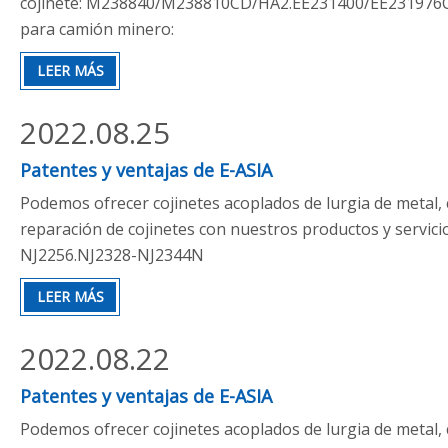
cojinete: M238840/M238810CD/HA2.EE231400/EE231976C
para camión minero:
L183448/L183410.L183449/L183410.JHM522649/LHIM52
LEER MÁS
2022.08.25
Patentes y ventajas de E-ASIA
Podemos ofrecer cojinetes acoplados de lurgia de metal,
reparación de cojinetes con nuestros productos y servic
NJ2256.NJ2328-NJ2344N
LEER MÁS
2022.08.22
Patentes y ventajas de E-ASIA
Podemos ofrecer cojinetes acoplados de lurgia de metal,