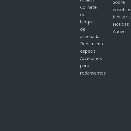
Sobre
Cojinete
nosotro
de
Industri
bloque
Noticias
de
Apoyo
almohada
Rodamiento
especial
Accesorios
para
rodamientos