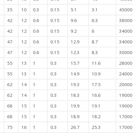
35
10
0.3
0.15
5.1
3.1
45000
42
12
0.6
0.15
9.6
6.3
38000
42
12
0.6
0.15
9.2
6
34000
47
12
0.6
0.15
12.9
8.7
34000
47
12
0.6
0.15
12.3
8.3
30000
55
13
1
0.3
15.7
11.6
28000
55
13
1
0.3
14.9
10.9
24000
62
14
1
0.3
19.3
17.5
20000
62
14
1
0.3
18.3
16.6
19000
68
15
1
0.3
19.9
19.1
19000
68
15
1
0.3
18.9
18.2
17000
75
16
1
0.3
26.7
25.3
17000