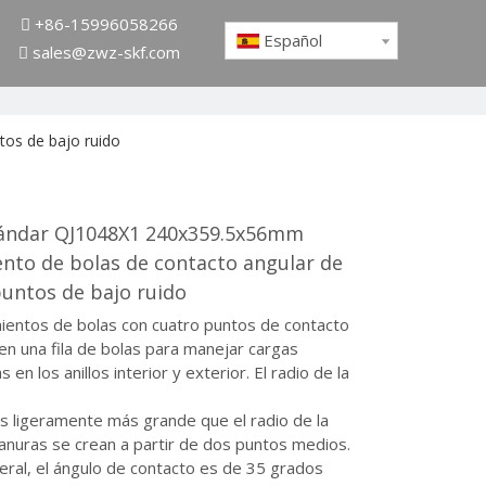
+86-15996058266

Español
sales@zwz-skf.com

os de bajo ruido
tándar QJ1048X1 240x359.5x56mm
nto de bolas de contacto angular de
puntos de bajo ruido
ientos de bolas con cuatro puntos de contacto
en una fila de bolas para manejar cargas
en los anillos interior y exterior. El radio de la
es ligeramente más grande que el radio de la
ranuras se crean a partir de dos puntos medios.
eral, el ángulo de contacto es de 35 grados