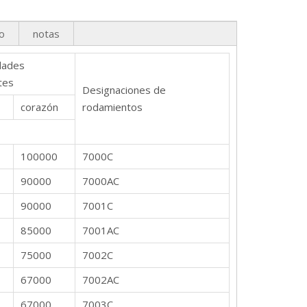
o
notas
dades
tes
Designaciones de
corazón
rodamientos
100000
7000C
90000
7000AC
90000
7001C
85000
7001AC
75000
7002C
67000
7002AC
67000
7003C