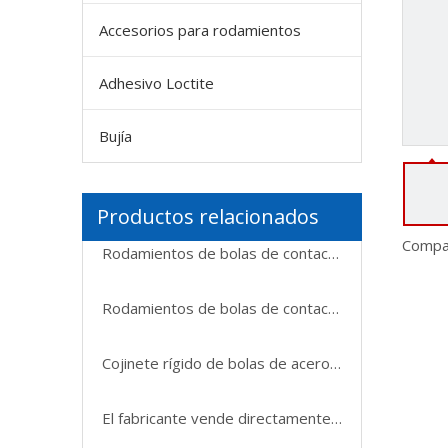
Accesorios para rodamientos
Adhesivo Loctite
Bujía
Productos relacionados
Compar
Rodamientos de bolas de contacto de cuatro puntos Rodamientos de alta calidad y bajo precio fabricados en China QJ304N2MA QJ304TVP 20X52X15
Rodamientos de bolas de contacto de cuatro puntos Rodamientos de alta calidad y bajo precio fabricados en China QJ304N2MA QJ304TVP 20X52X15
Cojinete rígido de bolas de acero inoxidable F682XZZ 2*5/6.1*2.3mm F683ZZ 3*7/8.1*3mm F684ZZ 4*9/10.3*4mm
El fabricante vende directamente rodamientos rígidos de bolas de acero inoxidable de alta precisión, resistentes a ácidos y álcalis