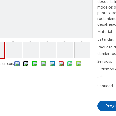
desde la lí
modelos d
puntos. Bo
rodamient
desalineac
Material:
Estándar:
Paquete d
damientos
Servicio:
tir con:
El tiempo 
ga:
Cantidad:
Preg