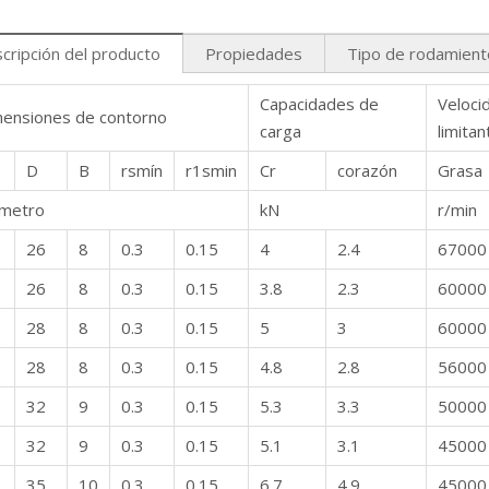
cripción del producto
Propiedades
Tipo de rodamient
Capacidades de
Veloci
ensiones de contorno
carga
limitan
D
B
rsmín
r1smin
Cr
corazón
Grasa
ímetro
kN
r/min
26
8
0.3
0.15
4
2.4
67000
26
8
0.3
0.15
3.8
2.3
60000
28
8
0.3
0.15
5
3
60000
28
8
0.3
0.15
4.8
2.8
56000
32
9
0.3
0.15
5.3
3.3
50000
32
9
0.3
0.15
5.1
3.1
45000
35
10
0.3
0.15
6.7
4.9
45000