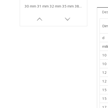
30 mm 31 mm 32 mm 35 mm 38 mm Bola de acero inoxidable SUS304 de alta calidad para rodamientos
Des
Dim
d
mil
10
10
12
12
15
15
17