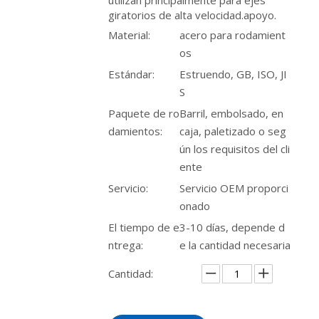
utilizan principalmente para ejes
giratorios de alta velocidad.apoyo.
Material:
acero para rodamient
os
Estándar:
Estruendo, GB, ISO, JI
S
Paquete de ro
Barril, embolsado, en
damientos:
caja, paletizado o seg
ún los requisitos del cli
ente
Servicio:
Servicio OEM proporci
onado
El tiempo de e
3-10 días, depende d
ntrega:
e la cantidad necesaria
Cantidad: