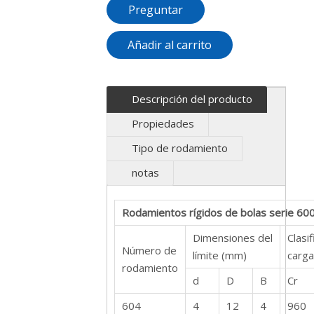
Preguntar
Añadir al carrito
Descripción del producto
Propiedades
Tipo de rodamiento
notas
Rodamientos rígidos de bolas serie 60
Dimensiones del
Clasi
Número de
límite (mm)
carga
rodamiento
d
D
B
Cr
604
4
12
4
960