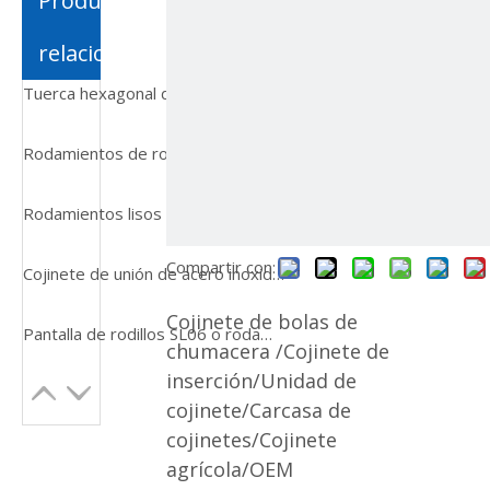
Productos
relacionados
Tuerca hexagonal de M3-M100, acero inoxidable personalizado SS304 SS316 2205 Tuerca hexagonal DIN934 Fabricante chino de pernos y tuercas Perno Tornillo Contratuerca
Rodamientos de rodillos cilíndricos de complemento completo automático SC050615V C3
Rodamientos lisos esféricos autolubricantes de larga duración, rodamientos lisos esféricos de acero a acero de larga duración, autolubricantes de larga duración para rodamientos de rodillos de motores para bombas
Compartir con:
Cojinete de unión de acero inoxidable Cojinete liso esférico Geg50es Gem60es-2RS Geg63es Gem70es-2RS Gem80es-2RS Geg80es Geg100es Geg125es Geg160es Geg200es
Cojinete de bolas de
Pantalla de rodillos SL06 o rodamiento de bolas autoalineador de bomba sumergida
chumacera /Cojinete de
inserción/Unidad de
cojinete/Carcasa de
cojinetes/Cojinete
agrícola/OEM