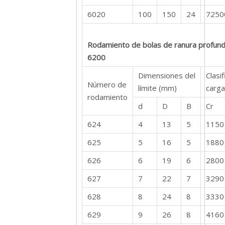
6020
100
150
24
7250
Rodamiento de bolas de ranura profunda
6200
Dimensiones del
Clasi
Número de
límite (mm)
carga
rodamiento
d
D
B
Cr
624
4
13
5
1150
625
5
16
5
1880
626
6
19
6
2800
627
7
22
7
3290
628
8
24
8
3330
629
9
26
8
4160