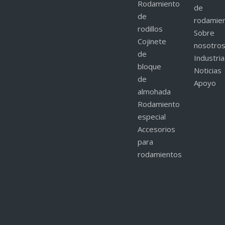
Rodamiento
de
de
rodamie
rodillos
Sobre
Cojinete
nosotro
de
Industri
bloque
Noticias
de
Apoyo
almohada
Rodamiento
especial
Accesorios
para
rodamientos