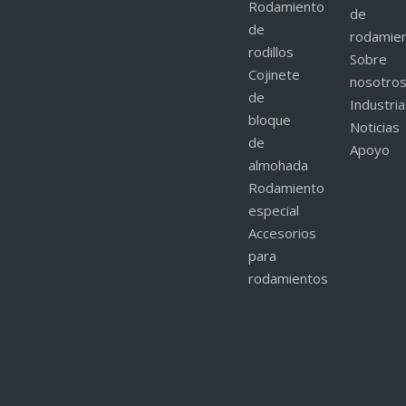
Rodamiento
de
de
rodamie
rodillos
Sobre
Cojinete
nosotro
de
Industri
bloque
Noticias
de
Apoyo
almohada
Rodamiento
especial
Accesorios
para
rodamientos