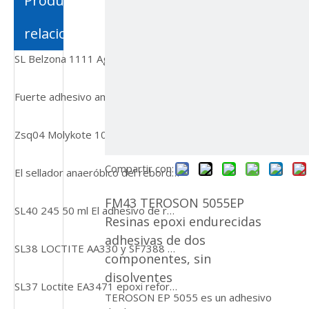
Productos
relacionados
SL Belzona 1111 Agente de reparación de esmalte Multi Propósito, Machinable, Agente de reparación de metales de baja costo de bajo costo
Fuerte adhesivo ambientalmente amigable y no tóxico al por mayor de pegamento de hierba de agua para paisajes de construcción, carpintería y peces de acuario
Zsq04 Molykote 1000pasta Agente antiadherente de rosca resistente a altas temperaturas, Agente anti-mordida lubricante para pernos
Compartir con:
El sellador anaeróbico del reborde de SL41 518 50ml Primerless se utiliza para los sustratos de aluminio
FM43 TEROSON 5055EP
SL40 245 50 ml El adhesivo de reducción de rosca de viscosidad se utilizará para sujetadores de metal
Resinas epoxi endurecidas
adhesivas de dos
SL38 LOCTITE AA330 y SF7388 Adhesivo de unión multi-sustrato para compuestos PVC, fenólicos y acrílicos
componentes, sin
disolventes
SL37 Loctite EA3471 epoxi reforzado con acero para máquina
TEROSON EP 5055 es un adhesivo