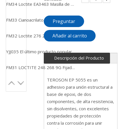
FM34 Loctite EA3463 Masilla de reparación epoxi en barra amasable con relleno de acero
FM33 Cianoacrilato de etilo Loctite 435 Pegamento de unión rápida adhesivo endurecido de caucho
Preguntar
Añadir al carrito
FM32 Loctite 276 275 Etiqueta inglesa Adhesivo verde fijador de roscas de alta resistencia y baja viscosidad
YJJ035 El último producto popular Loctiter EA9394 QT ARERO APA Adhesivo
Descripción del Producto
FM31 LOCTITE 248 268 9G Fijador de roscas de resistencia media Curado anaeróbico Pegamento en barra semisólido
TEROSON EP 5055 es un
adhesivo para unión estructural a
base de epoxi, de dos
componentes, de alta resistencia,
sin disolventes, con excelentes
propiedades de protección
contra la corrosión para unir