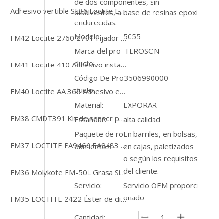
de dos componentes, sin
Adhesivo vertible SL36 Loctite EA3472 para colar en áreas de difícil acceso
disolventes, a base de resinas epoxi
endurecidas.
Modelo:
5055
FM42 Loctite 2760 2701 Fijador de roscas tixotrópico, de alta resistencia, de curado rápido para aplicaciones de servicio pesado
Marca del pro
TEROSON
ducto:
FM41 Loctite 410 Adhesivo instantáneo de un solo componente endurecido con caucho negro, curado a temperatura ambiente y relleno de espacios
Código De Pro
3506990000
ducto:
FM40 Loctite AA 366 Adhesivo estructural de curado UV Adhesivo de fijación rápida de viscosidad media
Material:
EXPORAR
FM38 CMDT391 Kit de sensor portátil con Bluetooth QuickCollect
Estándar:
alta calidad
Paquete de ro
En barriles, en bolsas,
FM37 LOCTITE EA9466 EA9483 50ML Adhesivo epoxi de unión estructural, amarillento, de 2 componentes
damientos:
en cajas, paletizados
o según los requisitos
del cliente.
FM36 Molykote EM-50L Grasa Sintética Blanca para Piezas de Plástico BOTE 1KG
Servicio:
Servicio OEM proporci
onado
FM35 LOCTITE 2422 Éster de dimetacrilato, pasta acrílica fijadora de roscas, curado anaeróbico azul
Cantidad: