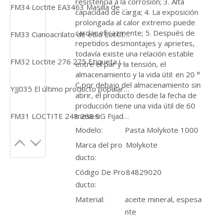
resistencia a la corrosión; 3. Alta
FM34 Loctite EA3463 Masilla de reparación epoxi en barra amasable con relleno de acero
capacidad de carga; 4. La exposición
prolongada al calor extremo puede
cardar eficazmente; 5. Después de
FM33 Cianoacrilato de etilo Loctite 435 Pegamento de unión rápida adhesivo endurecido de caucho
repetidos desmontajes y aprietes,
todavía existe una relación estable
FM32 Loctite 276 275 Etiqueta inglesa Adhesivo verde fijador de roscas de alta resistencia y baja viscosidad
entre el par y la tensión, el
almacenamiento y la vida útil: en 20 °
C por debajo del almacenamiento sin
YJJ035 El último producto popular Loctiter EA9394 QT ARERO APA Adhesivo
abrir, el producto desde la fecha de
producción tiene una vida útil de 60
meses.
FM31 LOCTITE 248 268 9G Fijador de roscas de resistencia media Curado anaeróbico Pegamento en barra semisólido
Modelo:
Pasta Molykote 1000
Marca del pro
Molykote
ducto:
Código De Pro
84829020
ducto:
Material:
aceite mineral, espesa
nte