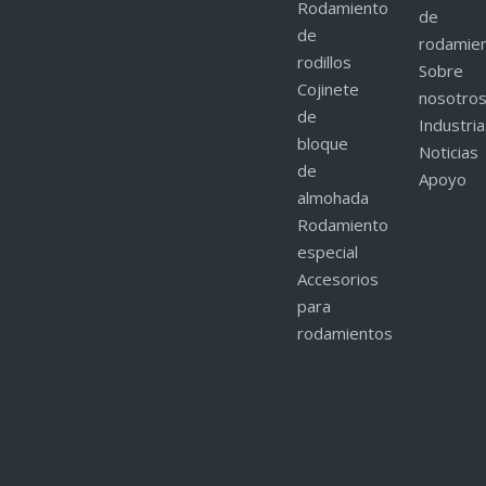
Rodamiento
de
de
rodamie
rodillos
Sobre
Cojinete
nosotro
de
Industri
bloque
Noticias
de
Apoyo
almohada
Rodamiento
especial
Accesorios
para
rodamientos