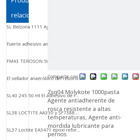
Productos
relacionados
SL Belzona 1111 Agente de reparación de esmalte Multi Propósito, Machinable, Agente de reparación de metales de baja costo de bajo costo
Fuerte adhesivo ambientalmente amigable y no tóxico al por mayor de pegamento de hierba de agua para paisajes de construcción, carpintería y peces de acuario
FM43 TEROSON 5055EP Resinas epoxi endurecidas adhesivas de dos componentes, sin disolventes
Compartir con:
El sellador anaeróbico del reborde de SL41 518 50ml Primerless se utiliza para los sustratos de aluminio
Zsq04 Molykote 1000pasta
SL40 245 50 ml El adhesivo de reducción de rosca de viscosidad se utilizará para sujetadores de metal
Agente antiadherente de
rosca resistente a altas
SL38 LOCTITE AA330 y SF7388 Adhesivo de unión multi-sustrato para compuestos PVC, fenólicos y acrílicos
temperaturas, Agente anti-
mordida lubricante para
SL37 Loctite EA3471 epoxi reforzado con acero para máquina
pernos