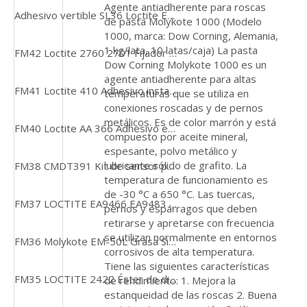
Agente antiadherente para roscas
Adhesivo vertible SL36 Loctite EA3472 para colar en áreas de difícil acceso
de pasta Molykote 1000 (Modelo
1000, marca: Dow Corning, Alemania,
1 kg/lata, 10 latas/caja) La pasta
FM42 Loctite 2760 2701 Fijador de roscas tixotrópico, de alta resistencia, de curado rápido para aplicaciones de servicio pesado
Dow Corning Molykote 1000 es un
agente antiadherente para altas
FM41 Loctite 410 Adhesivo instantáneo de un solo componente endurecido con caucho negro, curado a temperatura ambiente y relleno de espacios
temperaturas que se utiliza en
conexiones roscadas y de pernos
metálicos. Es de color marrón y está
FM40 Loctite AA 366 Adhesivo estructural de curado UV Adhesivo de fijación rápida de viscosidad media
compuesto por aceite mineral,
espesante, polvo metálico y
lubricante sólido de grafito. La
FM38 CMDT391 Kit de sensor portátil con Bluetooth QuickCollect
temperatura de funcionamiento es
de -30 °C a 650 °C. Las tuercas,
FM37 LOCTITE EA9466 EA9483 50ML Adhesivo epoxi de unión estructural, amarillento, de 2 componentes
pernos y espárragos que deben
retirarse y apretarse con frecuencia
se utilizan normalmente en entornos
FM36 Molykote EM-50L Grasa Sintética Blanca para Piezas de Plástico BOTE 1KG
corrosivos de alta temperatura.
Tiene las siguientes características
FM35 LOCTITE 2422 Éster de dimetacrilato, pasta acrílica fijadora de roscas, curado anaeróbico azul
de rendimiento: 1. Mejora la
estanqueidad de las roscas 2. Buena