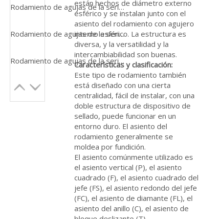
están hechos de diámetro externo
Rodamiento de agujas de la serie Krve del seguidor de leva del rodillo de pista SL20 Kr 30
esférico y se instalan junto con el
asiento del rodamiento con agujero
interno esférico. La estructura es
Rodamiento de agujas de la serie Krve del seguidor de leva del rodillo de pista SL20 Kr 30
diversa, y la versatilidad y la
intercambiabilidad son buenas.
Rodamiento de agujas de la serie Krve del seguidor de leva del rodillo de pista SL20 Kr 30
Características y clasificación:
Este tipo de rodamiento también
está diseñado con una cierta
centralidad, fácil de instalar, con una
doble estructura de dispositivo de
sellado, puede funcionar en un
entorno duro. El asiento del
rodamiento generalmente se
moldea por fundición.
El asiento comúnmente utilizado es
el asiento vertical (P), el asiento
cuadrado (F), el asiento cuadrado del
jefe (FS), el asiento redondo del jefe
(FC), el asiento de diamante (FL), el
asiento del anillo (C), el asiento de
bloque deslizante (T).