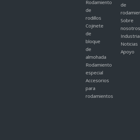
Rodamiento
de
de
rodamie
rodillos
Sobre
Cojinete
nosotro
de
Industri
bloque
Noticias
de
Apoyo
almohada
Rodamiento
especial
Accesorios
para
rodamientos