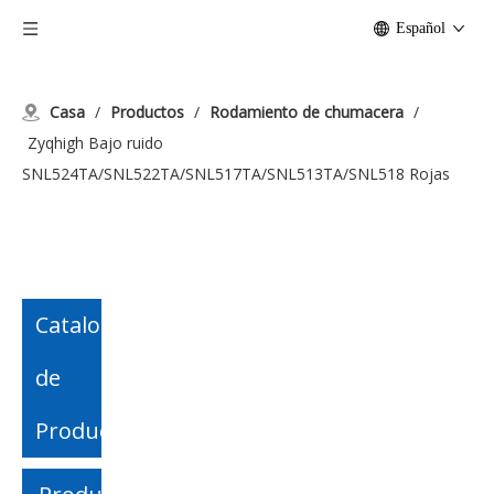
Español
Casa
/
Productos
/
Rodamiento de chumacera
/
Zyqhigh Bajo ruido
SNL524TA/SNL522TA/SNL517TA/SNL513TA/SNL518 Rojas
Catalogo
de
Producto