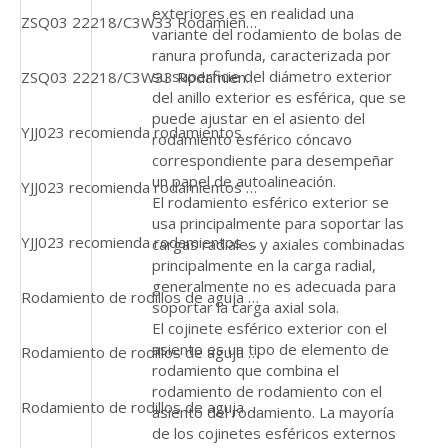
exteriores es en realidad una
ZSQ03 22218/C3W33 Rodamientos de rodillos esféricos de alta calidad
variante del rodamiento de bolas de
ranura profunda, caracterizada por
su superficie del diámetro exterior
ZSQ03 22218/C3W33 Rodamientos de rodillos esféricos de alta calidad
del anillo exterior es esférica, que se
puede ajustar en el asiento del
YJJ023 recomienda rodamientos de rodillos cónicos para minería de alto rendimiento
rodamiento esférico cóncavo
correspondiente para desempeñar
un papel de autoalineación.
YJJ023 recomienda rodamientos de rodillos cónicos para minería de alto rendimiento
El rodamiento esférico exterior se
usa principalmente para soportar las
YJJ023 recomienda rodamientos de rodillos cónicos para minería de alto rendimiento
cargas radiales y axiales combinadas
principalmente en la carga radial,
generalmente no es adecuada para
Rodamiento de rodillos de aguja del fabricante de los conjuntos de jaula YJJ015 K12*15*8
soportar la carga axial sola.
El cojinete esférico exterior con el
asiento es un tipo de elemento de
Rodamiento de rodillos de aguja del fabricante de los conjuntos de jaula YJJ015 K12*15*8
rodamiento que combina el
rodamiento de rodamiento con el
Rodamiento de rodillos de aguja del fabricante de los conjuntos de jaula YJJ015 K12*15*8
asiento del rodamiento. La mayoría
de los cojinetes esféricos externos