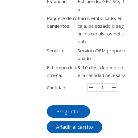
Estándar:
Estruendo, GB, ISO, JI
S
Paquete de ro
Barril, embolsado, en
damientos:
caja, paletizado o seg
ún los requisitos del cli
ente
Servicio:
Servicio OEM proporci
onado
El tiempo de e
3-10 días, depende d
ntrega:
e la cantidad necesaria
Cantidad:
Preguntar
Añadir al carrito