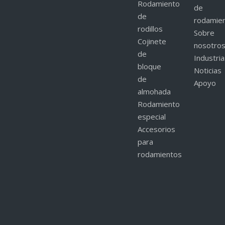
Rodamiento
de
de
rodamie
rodillos
Sobre
Cojinete
nosotro
de
Industri
bloque
Noticias
de
Apoyo
almohada
Rodamiento
especial
Accesorios
para
rodamientos