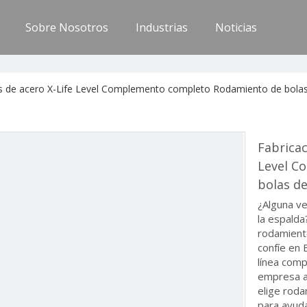
Sobre Nosotros
Industrias
Noticias
les de acero X-Life Level Complemento completo Rodamiento de bola
Fabricac
Level C
bolas d
¿Alguna ve
la espalda
rodamient
confíe en
línea comp
empresa a
elige rod
para ayuda