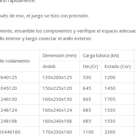
arlo rápidamente.
és de eso, el juego se hizo con precisión.
lmente, ensamble los componentes y verifique el espacio adecuad
illo interior y luego conectar el anillo exterior.
Dimensión (mm)
Carga básica (kN)
de rodamiento
dxdxb
Din.(Cr)
Estado (Cor)
2640125
130x200x125
530
1200
3045120
150x225x120
645
1450
3246130
160x230x130
665
1705
3248124
160x240x124
685
1530
3248168
160x240x168
685
1530
D3446160
170x230x160
1100
2360