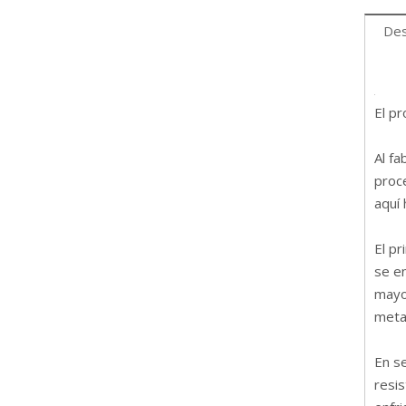
Des
El p
Al f
proc
aquí 
El pr
se en
mayor
metal
En s
resis