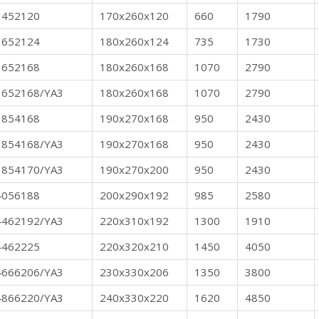
3452120
170x260x120
660
1790
3652124
180x260x124
735
1730
3652168
180x260x168
1070
2790
3652168/YA3
180x260x168
1070
2790
3854168
190x270x168
950
2430
3854168/YA3
190x270x168
950
2430
3854170/YA3
190x270x200
950
2430
4056188
200x290x192
985
2580
4462192/YA3
220x310x192
1300
1910
4462225
220x320x210
1450
4050
4666206/YA3
230x330x206
1350
3800
4866220/YA3
240x330x220
1620
4850