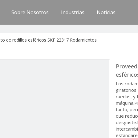
Sobre Nosotros
Industrias
Noticias
o de rodillos esféricos SKF 22317 Rodamientos
Proveed
esféric
Los rodam
giratorios
ruedas, y 
máquina.Pr
tanto, per
que reduce
desgaste.
intercamb
estándares