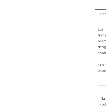
Des
Los r
trans
permi
desg
está
Expl
espec
Nú
rod