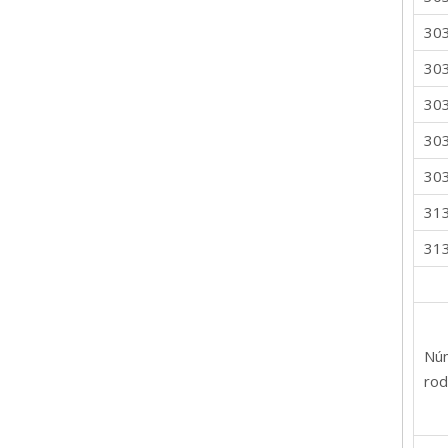
30
30
30
30
30
31
31
Nú
rod