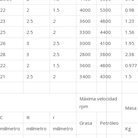
22
2
1.5
4000
5300
0.98
23
2.5
2
3600
4800
1.23
25
2.5
2
3300
4400
1.56
26
3
2.5
3000
4100
1.95
28
3
2.5
2800
3800
2.38
22
2
1.5
3600
4800
0.977
21
2.5
2
3400
4300
1.5
Máxima velocidad
rpm
Masa
C
R
r
Grasa
Petróleo
milímetro
milímetro
milímetro
Kg