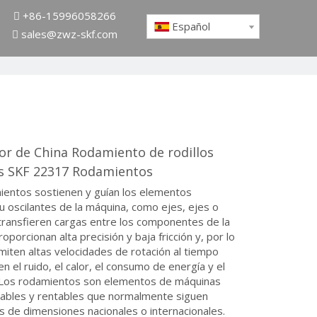
+86-15996058266

Español
sales@zwz-skf.com

or de China Rodamiento de rodillos
os SKF 22317 Rodamientos
ientos sostienen y guían los elementos
 u oscilantes de la máquina, como ejes, ejes o
transfieren cargas entre los componentes de la
oporcionan alta precisión y baja fricción y, por lo
miten altas velocidades de rotación al tiempo
n el ruido, el calor, el consumo de energía y el
Los rodamientos son elementos de máquinas
iables y rentables que normalmente siguen
 de dimensiones nacionales o internacionales.