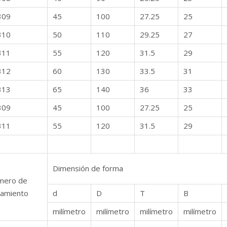
309
45
100
27.25
25
310
50
110
29.25
27
311
55
120
31.5
29
312
60
130
33.5
31
313
65
140
36
33
309
45
100
27.25
25
311
55
120
31.5
29
Dimensión de forma
mero de
amiento
d
D
T
B
milímetro
milímetro
milímetro
milímetro