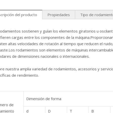
cripción del producto
Propiedades
Tipo de rodamient
odamientos sostienen y guían los elementos giratorios u oscilant
fieren cargas entre los componentes de la máquina.Proporcionan alt
ten altas velocidades de rotación al tiempo que reducen el ruido,
aste.Los rodamientos son elementos de máquinas intercambiabl
ndares de dimensiones nacionales o internacionales.
ore nuestra amplia variedad de rodamientos, accesorios y servic
íficas de rendimiento.
Dimensión de forma
mero de
amiento
d
D
T
B