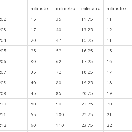
milímetro
milímetro
milímetro
milímetro
202
15
35
11.75
11
203
17
40
13.25
12
204
20
47
15.25
11
205
25
52
16.25
15
206
30
62
17.25
16
207
35
72
18.25
17
208
40
80
19.25
18
209
45
85
20.75
19
210
50
90
21.75
20
211
55
100
22.75
21
212
60
110
23.75
22