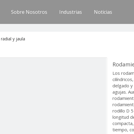
Sobre Nosotros
Industrias
Noticias
radial y jaula
Rodamien
Los rodam
cilíndricos
delgado y l
agujas. Au
rodamiento
rodamiento
rodillo D 
longitud de
compacta,
tiempo, co