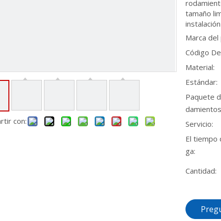
rodamient
tamaño lim
instalación
Marca del
Código De
Material:
Estándar:
Paquete d
damientos
tir con:
Servicio:
El tiempo 
ga:
Cantidad:
Preg