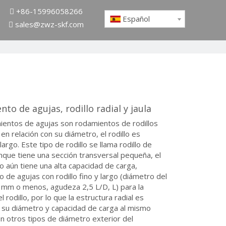
+86-15996058266

Español
sales@zwz-skf.com

to de agujas, rodillo radial y jaula
ientos de agujas son rodamientos de rodillos
, en relación con su diámetro, el rodillo es
argo. Este tipo de rodillo se llama rodillo de
nque tiene una sección transversal pequeña, el
 aún tiene una alta capacidad de carga,
 de agujas con rodillo fino y largo (diámetro del
5 mm o menos, agudeza 2,5 L/D, L) para la
l rodillo, por lo que la estructura radial es
 su diámetro y capacidad de carga al mismo
n otros tipos de diámetro exterior del