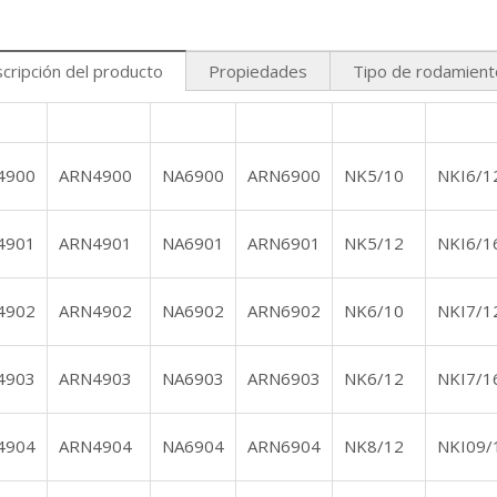
cripción del producto
Propiedades
Tipo de rodamient
4900
ARN4900
NA6900
ARN6900
NK5/10
NKI6/1
4901
ARN4901
NA6901
ARN6901
NK5/12
NKI6/1
4902
ARN4902
NA6902
ARN6902
NK6/10
NKI7/1
4903
ARN4903
NA6903
ARN6903
NK6/12
NKI7/1
4904
ARN4904
NA6904
ARN6904
NK8/12
NKI09/