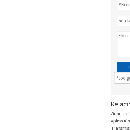
E
Relac
Generació
Aplicació
Transmis