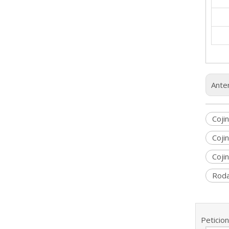
Anter
Cojin
Coji
Coji
Roda
Peticio