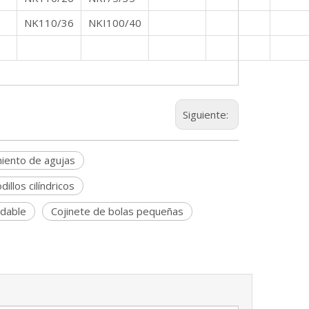
NK110/36
NKI100/40
Siguiente:
iento de agujas
llos cilíndricos
idable
Cojinete de bolas pequeñas