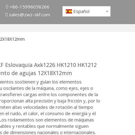
+86-15996058266

Español
sales@zwz-skf.com

 12X18X12mm
KF Eslovaquia Axk1226 HK1210 HK1212
nto de agujas 12X18X12mm
ientos sostienen y guían los elementos
 u oscilantes de la máquina, como ejes, ejes o
transfieren cargas entre los componentes de la
oporcionan alta precisión y baja fricción y, por lo
miten altas velocidades de rotación al tiempo
n el ruido, el calor, el consumo de energía y el
Los rodamientos son elementos de máquinas
iables y rentables que normalmente siguen
 de dimensiones nacionales o internacionales.