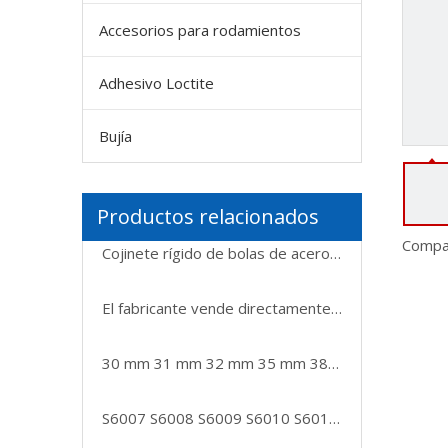
Accesorios para rodamientos
Adhesivo Loctite
Bujía
Productos relacionados
Compar
Cojinete rígido de bolas de acero inoxidable F682XZZ 2*5/6.1*2.3mm F683ZZ 3*7/8.1*3mm F684ZZ 4*9/10.3*4mm
El fabricante vende directamente rodamientos rígidos de bolas de acero inoxidable de alta precisión, resistentes a ácidos y álcalis
30 mm 31 mm 32 mm 35 mm 38 mm Bola de acero inoxidable SUS304 de alta calidad para rodamientos
S6007 S6008 S6009 S6010 S6011 S6012 ZZ P5 P4 Rodamiento de alta calidad Rodamientos de acero inoxidable rodamientos de bolas impermeables