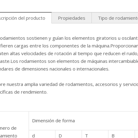
cripción del producto
Propiedades
Tipo de rodamient
odamientos sostienen y guían los elementos giratorios u oscilant
fieren cargas entre los componentes de la máquina.Proporcionan alt
ten altas velocidades de rotación al tiempo que reducen el ruido,
aste.Los rodamientos son elementos de máquinas intercambiabl
ndares de dimensiones nacionales o internacionales.
ore nuestra amplia variedad de rodamientos, accesorios y servic
íficas de rendimiento.
Dimensión de forma
mero de
amiento
d
D
T
B