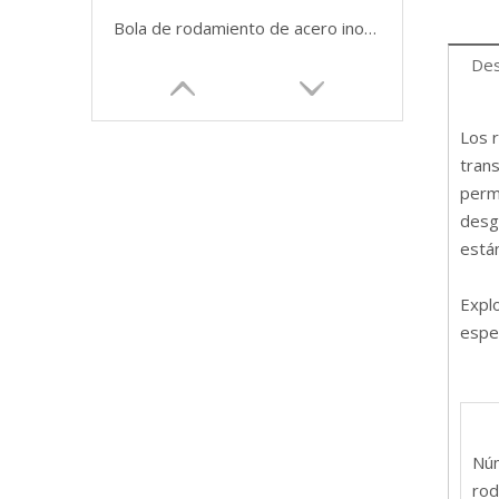
Bola de rodamiento de acero inoxidable AISI 52100/Gcr15/JIS SUJ2 100Cr6 Bola de acero cromado para rodamiento
Des
Los r
trans
permi
desg
está
Expl
espec
Nú
rod