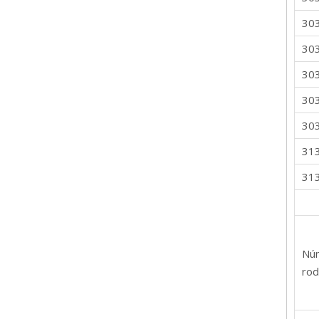
30
30
30
30
30
31
31
Nú
rod