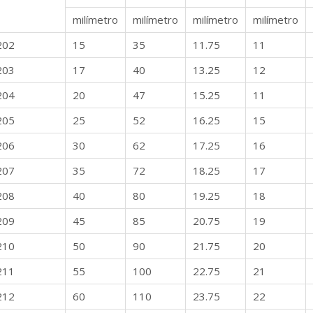
milímetro
milímetro
milímetro
milímetro
202
15
35
11.75
11
203
17
40
13.25
12
204
20
47
15.25
11
205
25
52
16.25
15
206
30
62
17.25
16
207
35
72
18.25
17
208
40
80
19.25
18
209
45
85
20.75
19
210
50
90
21.75
20
211
55
100
22.75
21
212
60
110
23.75
22