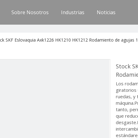
Sobre Nosotros
Industrias
Noticias
ock SKF Eslovaquia Axk1226 HK1210 HK1212 Rodamiento de agujas
Stock S
Rodamie
Los rodam
giratorios
ruedas, y 
máquina.Pr
tanto, per
que reduce
desgaste.
intercamb
estándares