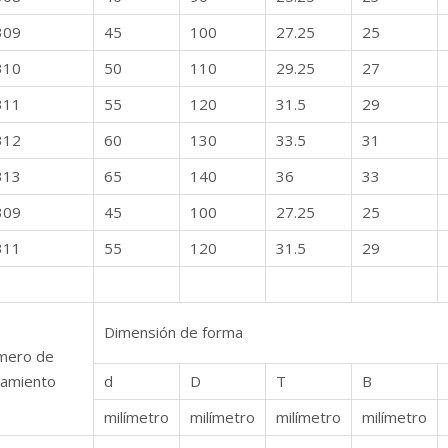
309
45
100
27.25
25
310
50
110
29.25
27
311
55
120
31.5
29
312
60
130
33.5
31
313
65
140
36
33
309
45
100
27.25
25
311
55
120
31.5
29
Dimensión de forma
mero de
amiento
d
D
T
B
milímetro
milímetro
milímetro
milímetro