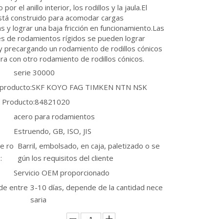
or el anillo interior, los rodillos y la jaula.El
está construido para acomodar cargas
 y lograr una baja fricción en funcionamiento.Las
es de rodamientos rígidos se pueden lograr
y precargando un rodamiento de rodillos cónicos
era con otro rodamiento de rodillos cónicos.
serie 30000
 producto:
SKF KOYO FAG TIMKEN NTN NSK
 Producto:
84821020
acero para rodamientos
Estruendo, GB, ISO, JIS
e ro
Barril, embolsado, en caja, paletizado o se
:
gún los requisitos del cliente
Servicio OEM proporcionado
de entre
3-10 días, depende de la cantidad nece
saria