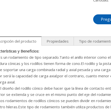
Cantidad:
Preg
cripción del producto
Propiedades
Tipo de rodamient
terísticas y Beneficios:
 un rodamiento de tipo separado.Tanto el anillo interior como el
ura cónicas y los rodillos tienen forma de cono.El rodillo y la pis
 soportar una carga combinada radial y axial pesada y una carga 
 será la capacidad de carga axial;por el contrario, cuanto menor
rga axial.
 diseño del rodillo cónico debe hacer que la línea de contacto entre
ior se extienda y se cruce en el mismo punto del eje del rodamie
s rodamientos de rodillos cónicos se pueden dividir en rodamient
tro hileras.Este tipo de rodamiento también utiliza productos de l