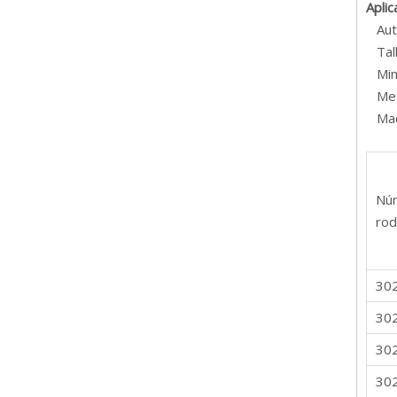
Aplic
Aut
Tall
Min
Meta
Maqu
Nú
rod
30
30
30
30