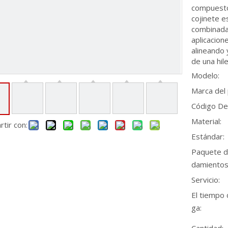
compuesto p
cojinete 
combinadas
aplicacion
alineando 
de una hil
Modelo:
Marca del
Código De
Material:
tir con:
Estándar:
Paquete d
damientos
Servicio:
El tiempo 
ga: