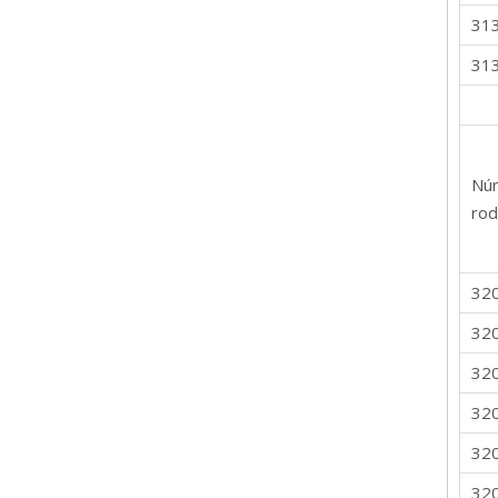
31
31
Nú
rod
32
32
32
32
32
32