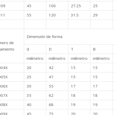
309
45
100
27.25
25
311
55
120
31.5
29
Dimensión de forma
mero de
amiento
d
D
T
B
milímetro
milímetro
milímetro
milímetro
004X
20
42
15
15
005X
25
47
15
15
006X
30
55
17
17
007X
35
62
18
18
008X
40
68
19
19
009X
45
75
20
20