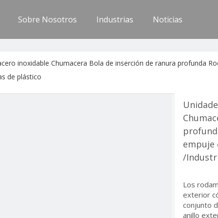
Sobre Nosotros
Industrias
Noticias
cero inoxidable Chumacera Bola de inserción de ranura profunda Rod
s de plástico
Unidade
Chumace
profunda
empuje 
/Industr
Los rodami
exterior có
conjunto d
anillo exte