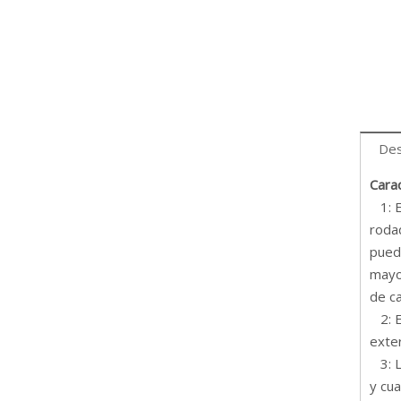
Des
Carac
1: Es
rodad
puede
mayor
de ca
2: El
exter
3: Lo
y cua