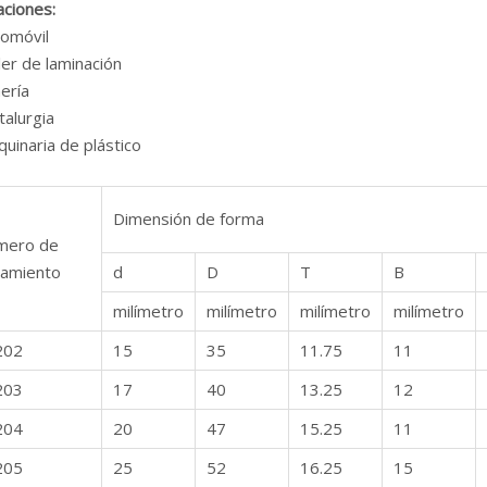
aciones:
omóvil
er de laminación
ería
lurgia
inaria de plástico
Dimensión de forma
mero de
amiento
d
D
T
B
milímetro
milímetro
milímetro
milímetro
202
15
35
11.75
11
203
17
40
13.25
12
204
20
47
15.25
11
205
25
52
16.25
15