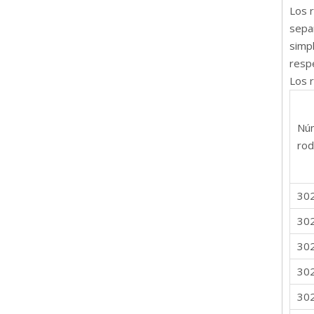
Los 
separ
simpl
resp
Los 
Nú
rod
30
30
30
30
30