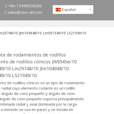
+86-15996058266

Español
sales@zwz-skf.com

0 Lm29748/10 Jlm104948/10 Lm501349/10 L521949/10
te de rodamientos de rodillos
to de rodillos cónicos Jl69345e/10
9/10 Lm29748/10 Jlm104948/10
9/10 L521949/10
nto de rodillos cónicos es un tipo de rodamiento
radial cuyo elemento rodante es un rodillo
y ángulo de cono pequeño y ángulo de cono
 ángulo de cono pequeño soporta principalmente
ombinada radial y axial dominada por la carga
e a menudo se usa en pares y se instala en