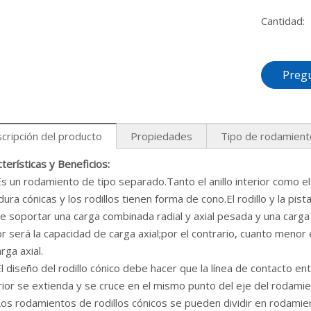
Cantidad:
Preg
cripción del producto
Propiedades
Tipo de rodamient
terísticas y Beneficios:
 un rodamiento de tipo separado.Tanto el anillo interior como el
ura cónicas y los rodillos tienen forma de cono.El rodillo y la pis
 soportar una carga combinada radial y axial pesada y una carga 
 será la capacidad de carga axial;por el contrario, cuanto menor
rga axial.
 diseño del rodillo cónico debe hacer que la línea de contacto entre
ior se extienda y se cruce en el mismo punto del eje del rodamie
s rodamientos de rodillos cónicos se pueden dividir en rodamient