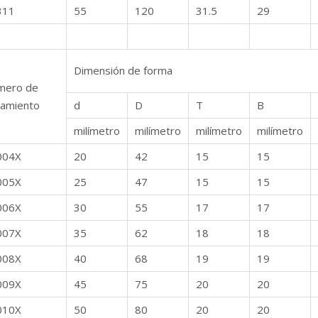
311
55
120
31.5
29
Dimensión de forma
mero de
amiento
d
D
T
B
milímetro
milímetro
milímetro
milímetro
004X
20
42
15
15
005X
25
47
15
15
006X
30
55
17
17
007X
35
62
18
18
008X
40
68
19
19
009X
45
75
20
20
010X
50
80
20
20