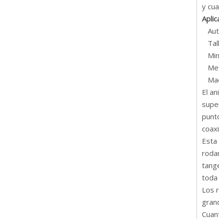
y cua
Aplic
Aut
Tall
Min
Meta
Maqu
El an
super
punt
coaxi
Esta
rodam
tange
toda 
Los r
grand
Cuan