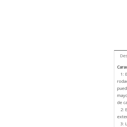
Des
Carac
1: Es
rodad
puede
mayor
de ca
2: El
exter
3: Lo