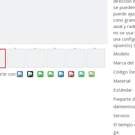
dirección i
se pueden 
puede ajus
cono gran
axial y ra
no se usa 
una confi
opuesto) S
Modelo:
Marca del
Código De
tir con:
Material:
Estándar:
Paquete d
damientos
Servicio:
El tiempo 
ga: