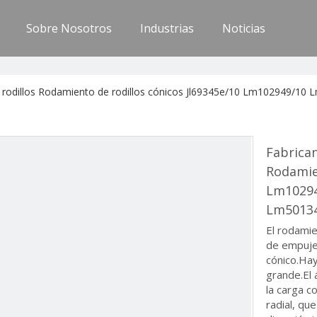
Sobre Nosotros
Industrias
Noticias
e rodillos Rodamiento de rodillos cónicos Jl69345e/10 Lm102949/1
Fabrican
Rodamien
Lm10294
Lm50134
El rodamie
de empuje 
cónico.Ha
grande.El
la carga c
radial, qu