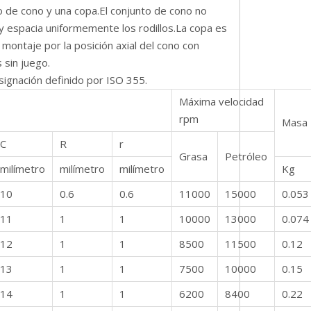
 de cono y una copa.El conjunto de cono no
ne y espacia uniformemente los rodillos.La copa es
 montaje por la posición axial del cono con
 sin juego.
signación definido por ISO 355.
Máxima velocidad
rpm
Masa
C
R
r
Grasa
Petróleo
milímetro
milímetro
milímetro
Kg
10
0.6
0.6
11000
15000
0.053
11
1
1
10000
13000
0.074
12
1
1
8500
11500
0.12
13
1
1
7500
10000
0.15
14
1
1
6200
8400
0.22