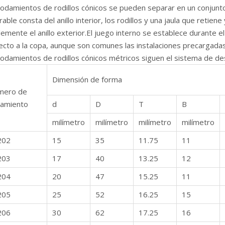
rodamientos de rodillos cónicos se pueden separar en un conjunto
able consta del anillo interior, los rodillos y una jaula que retie
emente el anillo exterior.El juego interno se establece durante el
ecto a la copa, aunque son comunes las instalaciones precargadas
rodamientos de rodillos cónicos métricos siguen el sistema de de
Dimensión de forma
mero de
amiento
d
D
T
B
milímetro
milímetro
milímetro
milímetro
202
15
35
11.75
11
203
17
40
13.25
12
204
20
47
15.25
11
205
25
52
16.25
15
206
30
62
17.25
16