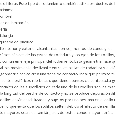
tro hileras.Este tipo de rodamiento también utiliza productos de l
aciones:
omóvil
er de laminación
ería
lurgia
inaria de plástico
illo interior y exterior
alcantarillas
son segmentos de
conos
y los 
ficies cónicas de las pistas de rodadura y los ejes de los rodillo
o común en el eje principal del rodamiento.Esta geometría hace q
al, sin movimiento deslizante entre las pistas de rodadura y el di
 geometría cónica crea una zona de contacto lineal que permite 
ientos esféricos (de bolas), que tienen puntos de contacto.La ge
nciales de las superficies de cada uno de los rodillos son las m
la longitud del
parche de contacto
y no se produce depuración dif
odillos están estabilizados y sujetos por una pestaña en el anillo 
e, lo que evita que los rodillos salten debido al 'efecto de semill
to mayores sean los semiángulos de estos conos, mayor será la f