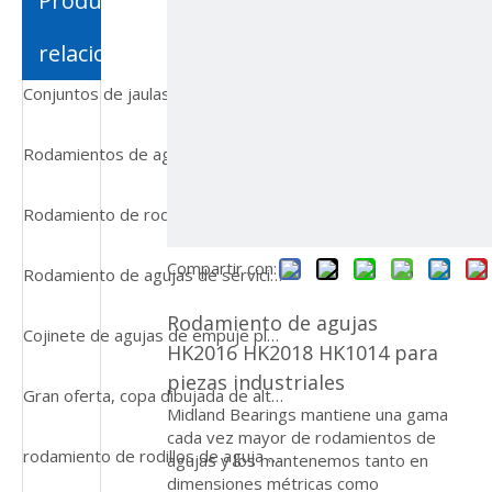
Productos
relacionados
Conjuntos de jaulas de rodamientos de agujas métricos y en pulgadas
Rodamientos de agujas Koyo Rna 4905 con anillos mecanizados sin anillo interior
Rodamiento de rodillos de empuje de aguja Nki no 90/26 Rodamientos de rodillos de aguja radiales
Compartir con:
Rodamiento de agujas de servicio pesado
Rodamiento de agujas
Cojinete de agujas de empuje plano Axk5070 Axk6090
HK2016 HK2018 HK1014 para
piezas industriales
Gran oferta, copa dibujada de alta precisión HK1210 30-500mm, rodamientos de agujas P0 P6 P5
Midland Bearings mantiene una gama
cada vez mayor de rodamientos de
rodamiento de rodillos de aguja exhausto de la taza del complemento completo de 30×37×25m m sin la jaula
agujas y los mantenemos tanto en
dimensiones métricas como