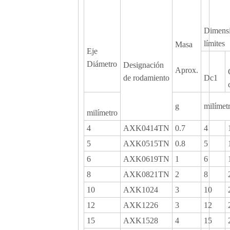
Dimensi
límites
Masa
Eje
Diámetro
Designación
Aprox.
de rodamiento
Dc1
g
milímet
milímetro
4
AXK0414TN
0.7
4
5
AXK0515TN
0.8
5
6
AXK0619TN
1
6
8
AXK0821TN
2
8
10
AXK1024
3
10
12
AXK1226
3
12
15
AXK1528
4
15