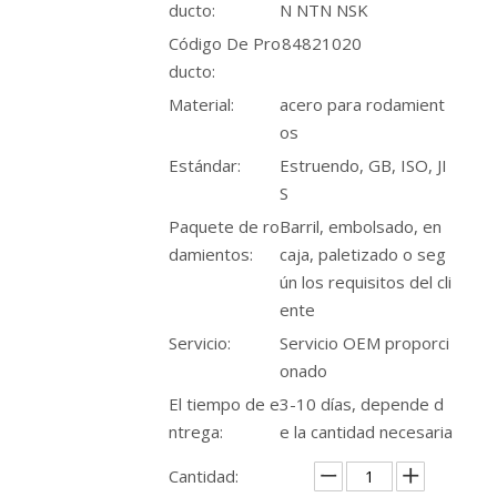
ducto:
N NTN NSK
Código De Pro
84821020
ducto:
Material:
acero para rodamient
os
Estándar:
Estruendo, GB, ISO, JI
S
Paquete de ro
Barril, embolsado, en
damientos:
caja, paletizado o seg
ún los requisitos del cli
ente
Servicio:
Servicio OEM proporci
onado
El tiempo de e
3-10 días, depende d
ntrega:
e la cantidad necesaria
Cantidad: