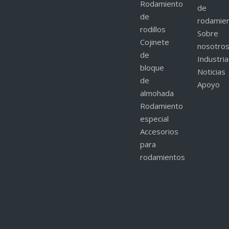
Rodamiento
de
de
rodamie
rodillos
Sobre
Cojinete
nosotro
de
Industri
bloque
Noticias
de
Apoyo
almohada
Rodamiento
especial
Accesorios
para
rodamientos