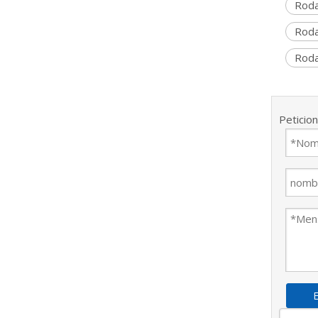
Roda
Roda
Roda
Peticio
E