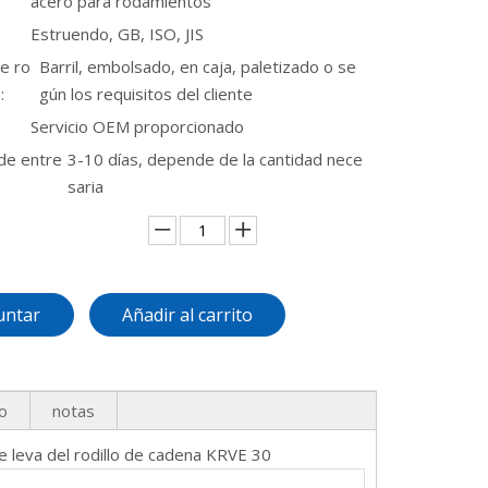
acero para rodamientos
Estruendo, GB, ISO, JIS
e ro
Barril, embolsado, en caja, paletizado o se
:
gún los requisitos del cliente
Servicio OEM proporcionado
de entre
3-10 días, depende de la cantidad nece
saria
untar
Añadir al carrito
o
notas
e leva del rodillo de cadena KRVE 30