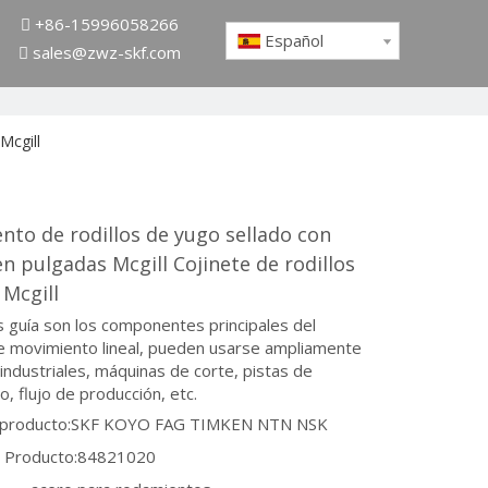
+86-15996058266

Español
sales@zwz-skf.com

Mcgill
to de rodillos de yugo sellado con
 en pulgadas Mcgill Cojinete de rodillos
 Mcgill
 guía son los componentes principales del
e movimiento lineal, pueden usarse ampliamente
industriales, máquinas de corte, pistas de
, flujo de producción, etc.
 producto:
SKF KOYO FAG TIMKEN NTN NSK
 Producto:
84821020