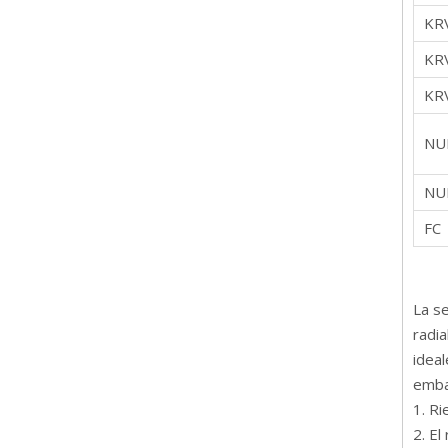
KRV
KR
KRV
NU
NU
FC
La se
radi
idea
emba
1. R
2. El