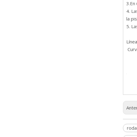
3.En
4. L
la pi
5. La
Línea
Curvi
Anter
roda