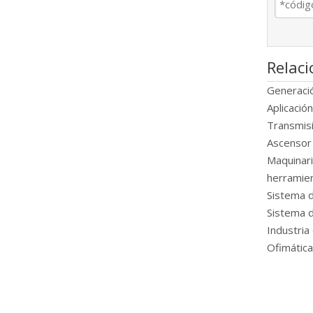
Relac
Generació
Aplicació
Transmis
Ascensor
Maquinari
herramien
Sistema d
Sistema 
Industri
Ofimática